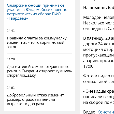
Самарские юноши принимают
На помощь ба
участие в Юнармейских военно-
патриотических сборах ПФО
Молодой челов
«Гвардеец»
Несколько чело
очевидцы в Сам
14:41
Правила оплаты за коммуналку
В пятницу, 20 
изменятся: что говорит новый
дорогу 24-летн
закон
мотоцикл отбр
пропускающий 
14:28
аварии, произ
17:00.
Для жителей самого отдаленного
района Сызрани откроют «умную»
спортплощадку
Фото и видео 
социальной сет
14:01
- Очевидцы сра
Добровольный отказ изменит
написали в со
размер: страховая пенсия
на скорой пом
вырастет в два раза
Видео:
Констан