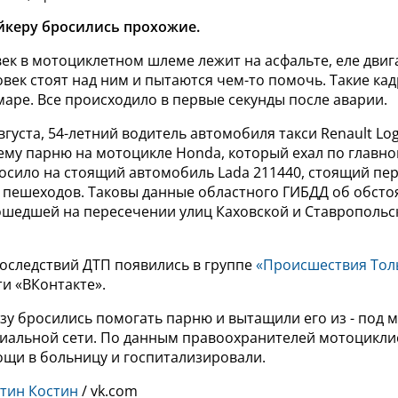
йкеру бросились прохожие.
ек в мотоциклетном шлеме лежит на асфальте, еле двиг
век стоят над ним и пытаются чем-то помочь. Такие ка
аре. Все происходило в первые секунды после аварии.
августа, 54-летний водитель автомобиля такси Renault Lo
ему парню на мотоцикле Honda, который ехал по главно
осило на стоящий автомобиль Lada 211440, стоящий пер
пешеходов. Таковы данные областного ГИБДД об обсто
ошедшей на пересечении улиц Каховской и Ставропольс
последствий ДТП появились в группе
«Происшествия Тол
и «ВКонтакте».
зу бросились помогать парню и вытащили его из - под 
циальной сети.
По данным правоохранителей мотоцикли
ощи в больницу и госпитализировали.
тин Костин
/ vk.com