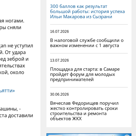
300 баллов как результат
большой работы: история успеха
Ильи Макарова из Сызрани
ая ногами.
дры сняли
16.07.2026
В налоговой службе сообщили о
важном изменении с 1 августа
gan не уступил
й. От удара
ед зеброй и
13.07.2026
ятельствах
Площадка для старта: в Самаре
кой, около
пройдет форум для молодых
предпринимателей
ьятти»
30.06.2026
Вячеслав Федорищев поручил
жестко контролировать сроки
машины, -
строительства и ремонта
ста доставили
объектов ЖКХ