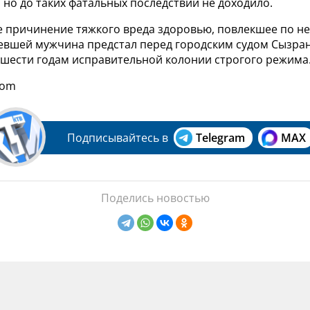
, но до таких фатальных последствий не доходило.
 причинение тяжкого вреда здоровью, повлекшее по н
евшей мужчина предстал перед городским судом Сызран
 шести годам исправительной колонии строгого режима
com
Подписывайтесь в
Telegram
MAX
Поделись новостью