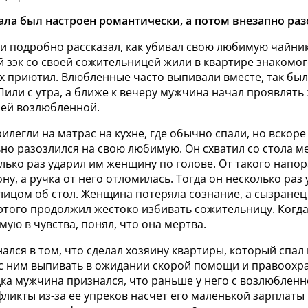
ла был настроен романтически, а потом внезапно раз
и подробно рассказал, как убивал свою любимую чайни
 зэк со своей сожительницей жили в квартире знакомог
 приютил. Влюбленные часто выпивали вместе, так было
Пили с утра, а ближе к вечеру мужчина начал проявлять
оей возлюбленной.
илегли на матрас на кухне, где обычно спали, но вскоре
но разозлился на свою любимую. Он схватил со стола м
лько раз ударил им женщину по голове. От такого напо
ону, а ручка от него отломилась. Тогда он несколько раз
лицом об стол. Женщина потеряла сознание, а сызране
 этого продолжил жестоко избивать сожительницу. Когд
ую в чувства, понял, что она мертва.
лся в том, что сделал хозяину квартиры, который спал 
л с ним выпивать в ожидании скорой помощи и правоохр
ка мужчина признался, что раньше у него с возлюбленн
ликты из-за ее упреков насчет его маленькой зарплаты 