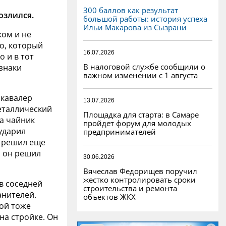
300 баллов как результат
озлился.
большой работы: история успеха
Ильи Макарова из Сызрани
ком и не
о, который
16.07.2026
 и в тот
В налоговой службе сообщили о
 знаки
важном изменении с 1 августа
 кавалер
13.07.2026
еталлический
Площадка для старта: в Самаре
ра чайник
пройдет форум для молодых
 ударил
предпринимателей
ц решил еще
а он решил
30.06.2026
Вячеслав Федорищев поручил
жестко контролировать сроки
в соседней
строительства и ремонта
анителей.
объектов ЖКХ
ой тоже
на стройке. Он