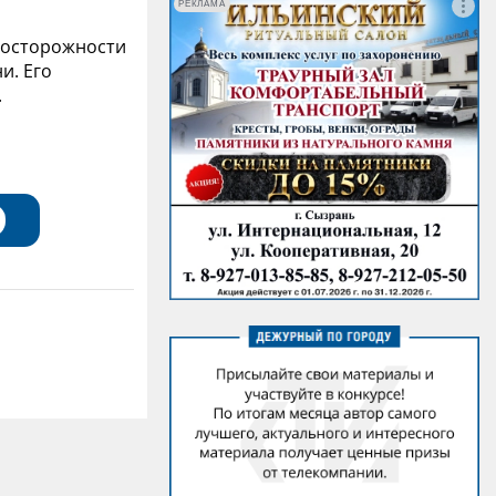
РЕКЛАМА
еосторожности
и. Его
.