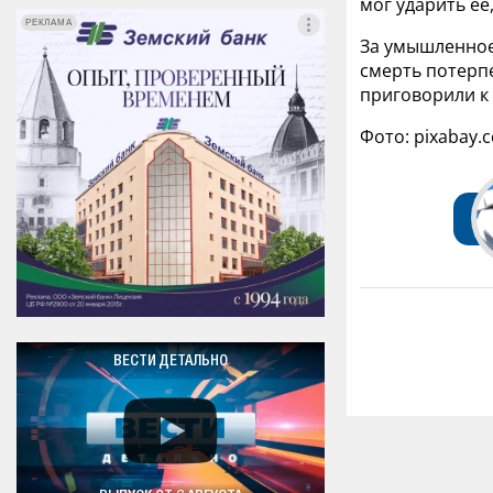
мог ударить ее
РЕКЛАМА
РЕКЛАМА
За умышленное
смерть потерп
приговорили к
Фото: pixabay.
ВЕСТИ ДЕТАЛЬНО