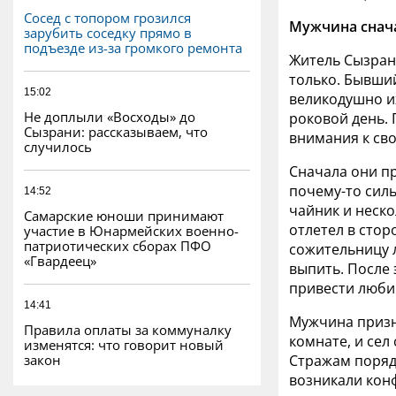
Сосед с топором грозился
Мужчина снача
зарубить соседку прямо в
подъезде из-за громкого ремонта
Житель Сызран
только. Бывший
15:02
великодушно их
Не доплыли «Восходы» до
роковой день. 
Сызрани: рассказываем, что
внимания к св
случилось
Сначала они пр
почему-то силь
14:52
чайник и неско
Самарские юноши принимают
отлетел в стор
участие в Юнармейских военно-
патриотических сборах ПФО
сожительницу 
«Гвардеец»
выпить. После
привести любим
14:41
Мужчина призна
Правила оплаты за коммуналку
комнате, и се
изменятся: что говорит новый
закон
Стражам поряд
возникали конф