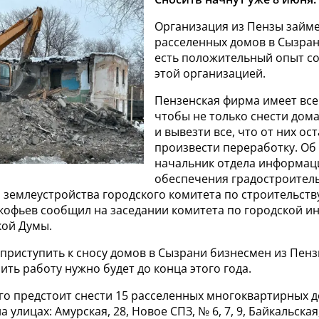
Организация из Пензы займ
расселенных домов в Сызран
есть положительный опыт со
этой организацией.
Пензенская фирма имеет все
чтобы не только снести дома
и вывезти все, что от них ос
произвести переработку. Об
начальник отдела информац
обеспечения градостроител
 землеустройства городского комитета по строительств
кофьев сообщил на заседании комитета по городской и
кой Думы.
 приступить к сносу домов в Сызрани бизнесмен из Пенз
ить работу нужно будет до конца этого года.
его предстоит снести 15 расселенных многоквартирных 
улицах: Амурская, 28, Новое СПЗ, № 6, 7, 9, Байкальская,