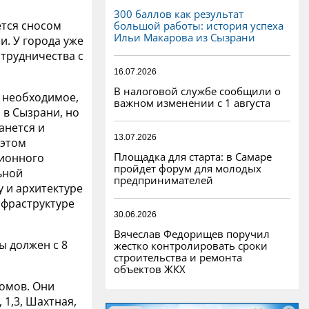
300 баллов как результат
ется сносом
большой работы: история успеха
Ильи Макарова из Сызрани
и. У города уже
трудничества с
16.07.2026
В налоговой службе сообщили о
 необходимое,
важном изменении с 1 августа
 в Сызрани, но
танется и
13.07.2026
 этом
Площадка для старта: в Самаре
ионного
пройдет форум для молодых
ьной
предпринимателей
у и архитектуре
нфраструктуре
30.06.2026
Вячеслав Федорищев поручил
ы должен с 8
жестко контролировать сроки
строительства и ремонта
объектов ЖКХ
домов. Они
 1,3, Шахтная,