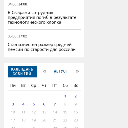
04.08, 14:08
В Сызрани сотрудник
предприятия погиб в результате
технологического хлопка
05.08, 17:02
Стал известен размер средней
пенсии по старости для россиян
КАЛЕНДАРЬ
АВГУСТ
СОБЫТИЙ
Пн
Вт
Ср
Чт
Пт
Сб
Вс
1
2
3
4
5
6
7
8
9
10
11
12
13
14
15
16
17
18
19
20
21
22
23