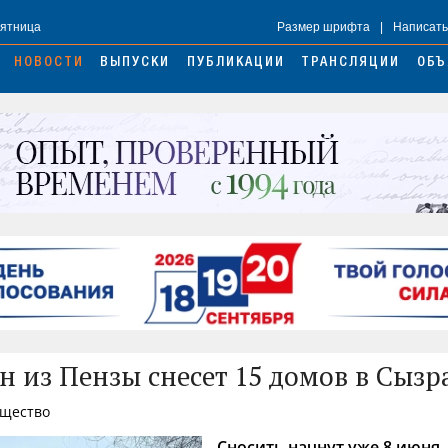
Пятница
Размер шрифта
|
Написать
НОВОСТИ
ВЫПУСКИ
ПУБЛИКАЦИИ
ТРАНСЛЯЦИИ
ОБЪ
н из Пензы снесет 15 домов в Сызр
бщество
Сносить начнут уже 8 июня.