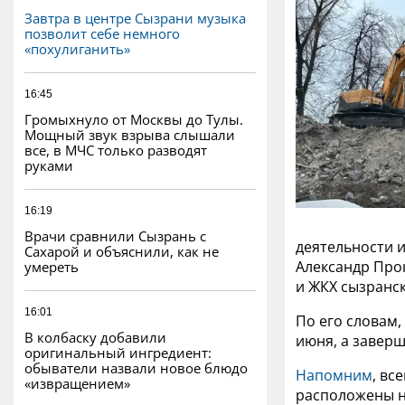
Завтра в центре Сызрани музыка
позволит себе немного
«похулиганить»
16:45
Громыхнуло от Москвы до Тулы.
Мощный звук взрыва слышали
все, в МЧС только разводят
руками
16:19
Врачи сравнили Сызрань с
деятельности и
Сахарой и объяснили, как не
Александр Про
умереть
и ЖКХ сызранс
16:01
По его словам,
В колбаску добавили
июня, а заверш
оригинальный ингредиент:
обыватели назвали новое блюдо
Напомним
, вс
«извращением»
расположены на 