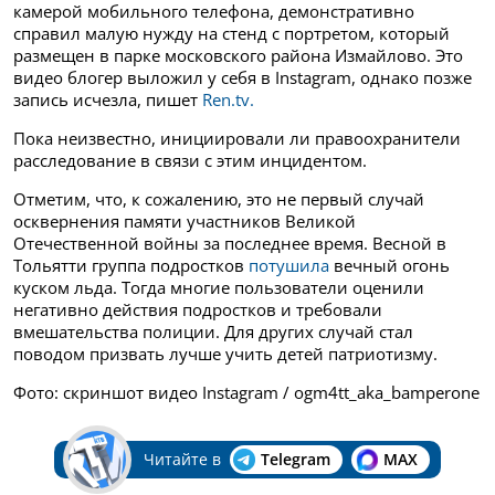
камерой мобильного телефона, демонстративно
справил малую нужду на стенд с портретом, который
размещен в парке московского района Измайлово. Это
видео блогер выложил у себя в Instagram, однако позже
запись исчезла, пишет
Ren.tv.
Пока неизвестно, инициировали ли правоохранители
расследование в связи с этим инцидентом.
Отметим, что, к сожалению, это не первый случай
осквернения памяти участников Великой
Отечественной войны за последнее время. Весной в
Тольятти группа подростков
потушила
вечный огонь
куском льда. Тогда многие пользователи оценили
негативно действия подростков и требовали
вмешательства полиции. Для других случай стал
поводом призвать лучше учить детей патриотизму.
Фото: скриншот видео Instagram / ogm4tt_aka_bamperone
Читайте в
Telegram
MAX