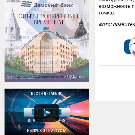
РЕКЛАМА
РЕКЛАМА
возможность п
точках.
фото: правите
ВЕСТИ ДЕТАЛЬНО
ВЫПУСК ОТ 6 АВГУСТА