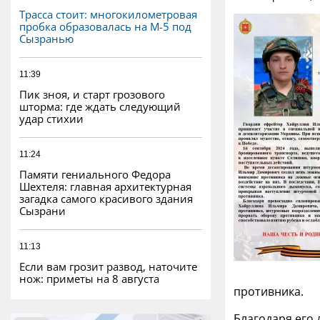
Трасса стоит: многокилометровая
пробка образовалась на М-5 под
Сызранью
11:39
Пик зноя, и старт грозового
шторма: где ждать следующий
удар стихии
11:24
Памяти гениального Федора
Шехтеля: главная архитектурная
загадка самого красивого здания
Сызрани
11:13
Если вам грозит развод, наточите
нож: приметы на 8 августа
противника.
Благодаря его