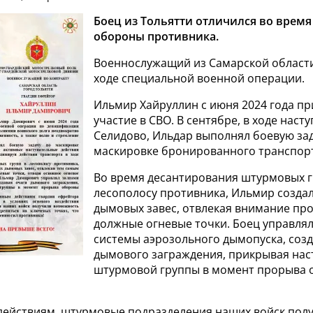
Боец из Тольятти отличился во врем
обороны противника.
Военнослужащий из Самарской области
ходе специальной военной операции.
Ильмир Хайруллин с июня 2024 года п
участие в СВО. В сентябре, в ходе насту
Селидово, Ильдар выполнял боевую за
маскировке бронированного транспор
Во время десантирования штурмовых г
лесополосу противника, Ильмир созда
дымовых завес, отвлекая внимание пр
должные огневые точки. Боец управля
системы аэрозольного дымопуска, созд
дымового заграждения, прикрывая нас
штурмовой группы в момент прорыва
 действиям, штурмовые подразделения наших войск пол