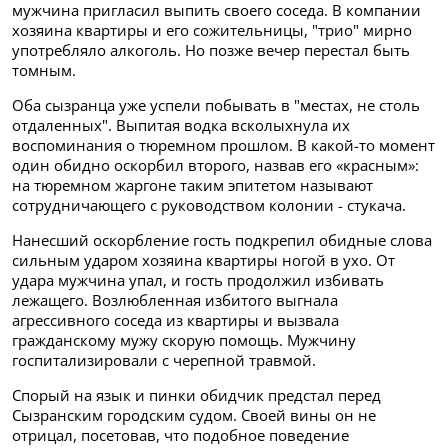
мужчина пригласил выпить своего соседа. В компании
хозяина квартиры и его сожительницы, "трио"
мирно
употребляло алкоголь. Но позже вечер перестал быть
томным.
Оба сызранца уже успели побывать в "местах, не столь
отдаленных".
Выпитая водка всколыхнула их
воспоминания о тюремном прошлом. В какой-то момент
один обидно оскорбил второго, назвав его «красным»:
на тюремном жаргоне таким эпитетом называют
сотрудничающего с руководством колонии - стукача.
Нанесший оскорбление гость подкрепил обидные слова
сильным ударом хозяина квартиры ногой в ухо. От
удара мужчина упал, и гость продолжил избивать
лежащего. Возлюбленная избитого выгнала
агрессивного соседа из квартиры и вызвала
гражданскому мужу скорую помощь. Мужчину
госпитализировали с черепной травмой.
Спорый на язык и пинки обидчик предстал перед
Сызранским городским судом. Своей вины он не
отрицал, посетовав, что подобное поведение