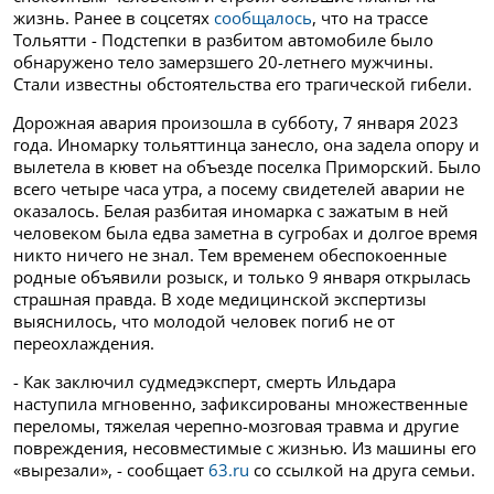
жизнь. Ранее в соцсетях
сообщалось
, что на трассе
Тольятти - Подстепки в разбитом автомобиле было
обнаружено тело замерзшего 20-летнего мужчины.
Стали известны обстоятельства его трагической гибели.
Дорожная авария произошла в субботу, 7 января 2023
года. Иномарку тольяттинца занесло, она задела опору и
вылетела в кювет на объезде поселка Приморский. Было
всего четыре часа утра, а посему свидетелей аварии не
оказалось. Белая разбитая иномарка с зажатым в ней
человеком была едва заметна в сугробах и долгое время
никто ничего не знал. Тем временем обеспокоенные
родные объявили розыск, и только 9 января открылась
страшная правда.
В ходе медицинской экспертизы
выяснилось, что молодой человек погиб не от
переохлаждения.
- Как заключил судмедэксперт, смерть Ильдара
наступила мгновенно, зафиксированы множественные
переломы, тяжелая черепно-мозговая травма и другие
повреждения, несовместимые с жизнью. Из машины его
«вырезали», - сообщает
63.ru
со ссылкой на друга семьи.