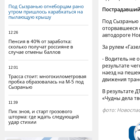
Под Сызранью огнеборцам рано
Пострадавший 
утром пришлось карабкаться на
пылающую крышу
Под Сызранью 5
оторвавшееся 
12:26
автодороге Но
Пенсия в 40% от заработка:
сколько получат россияне в
За рулем «Газе
случае отмены баллов
- Водитель не 
результате че
12:01
наезд на пеше
Трасса стоит: многокилометровая
движения транс
пробка образовалась на М-5 под
Сызранью
В результате 
«Чудны дела тв
11:39
фото: Новоспа
Пик зноя, и старт грозового
шторма: где ждать следующий
удар стихии