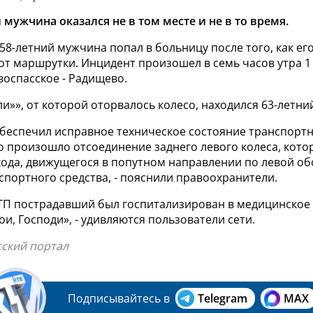
мужчина оказался не в том месте и не в то время.
8-летний мужчина попал в больницу после того, как его
от маршрутки. Инцидент произошел в семь часов утра 1
воспасское - Радищево.
ли»», от которой оторвалось колесо, находился 63-летни
обеспечил исправное техническое состояние транспортн
го произошло отсоединение заднего левого колеса, кот
хода, движущегося в попутном направлении по левой об
портного средства, - пояснили правоохранители.
ДТП пострадавший был госпитализирован в медицинское
ои, Господи», - удивляются пользователи сети.
сский портал
Подписывайтесь в
Telegram
MAX