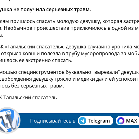
вушка не получила серьезных травм.
лям пришлось спасать молодую девушку, которая застря
. Необычное происшествие приключилось в одной из м
а.
К «Тагильский спасатель», девушка случайно уронила м
 открыла ковш и полезла в трубу мусоропровода за мо
шлось ее экстренно спасать.
омощью специнструментов буквально "вырезали" девушку
свобождения девушку трясло и медики дали ей успокоит
ось без серьезных травм.
К Тагильский спасатель
Подписывайтесь в
Telegram
MAX