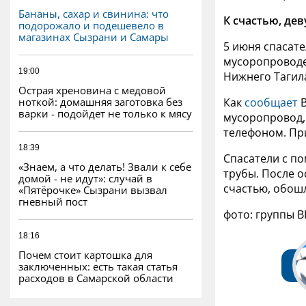
Бананы, сахар и свинина: что
К счастью, де
подорожало и подешевело в
магазинах Сызрани и Самары
5 июня спасате
мусоропроводе
19:00
Нижнего Тагил
Острая хреновина с медовой
ноткой: домашняя заготовка без
Как
сообщает
В
варки - подойдет не только к мясу
мусоропровод,
телефоном. При
18:39
Спасатели с п
«Знаем, а что делать! Звали к себе
трубы. После о
домой - не идут»: случай в
счастью, обошл
«Пятёрочке» Сызрани вызвал
гневный пост
фото: группы В
18:16
Почем стоит картошка для
заключенных: есть такая статья
расходов в Самарской области