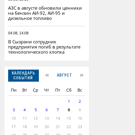
АЗС в августе обновили ценники
на бензин АИ-92, АИ-95 и
дизельное топливо
04.08, 14:08
В Сызрани сотрудник
предприятия погиб в результате
технологического хлопка
КАЛЕНДАРЬ
АВГУСТ
СОБЫТИЙ
Пн
Вт
Ср
Чт
Пт
Сб
Вс
1
2
3
4
5
6
7
8
9
10
11
12
13
14
15
16
17
18
19
20
21
22
23