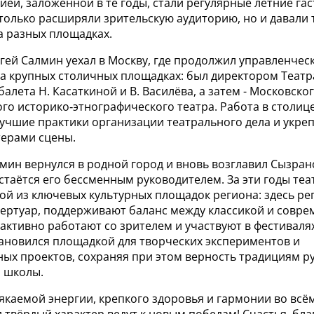
ей, заложенной в те годы, стали регулярные летние гас
 только расширяли зрительскую аудиторию, но и давали
а разных площадках.
ргей Салмин уехал в Москву, где продолжил управленчес
на крупных столичных площадках: был директором Театр
балета Н. Касаткиной и В. Василёва, а затем - Московско
го историко‑этнографического театра. Работа в столиц
учшие практики организации театрального дела и укреп
ерами сцены.
лмин вернулся в родной город и вновь возглавил Сызра
остаётся его бессменным руководителем. За эти годы теа
ой из ключевых культурных площадок региона: здесь ре
ертуар, поддерживают баланс между классикой и совр
активно работают со зрителем и участвуют в фестиваля
тановился площадкой для творческих экспериментов и
ых проектов, сохраняя при этом верность традициям р
 школы.
якаемой энергии, крепкого здоровья и гармонии во всё