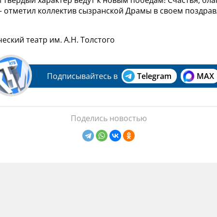
 твёрдый характер ведут к новым победам! Счастья, бл
 – отметил коллектив сызранской Драмы в своем поздра
еский театр им. А.Н. Толстого
Подписывайтесь в
Telegram
MAX
Поделись новостью