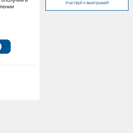
агополучия и
влении