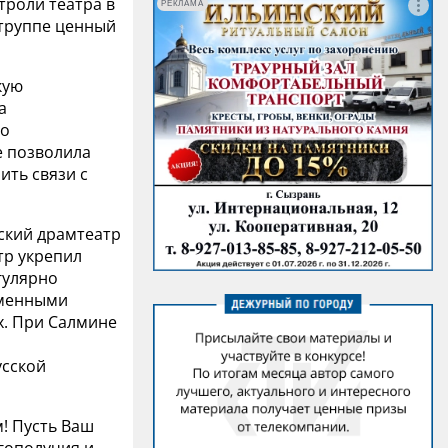
троли театра в
РЕКЛАМА
 труппе ценный
кую
а
го
е позволила
ить связи с
нский драмтеатр
тр укрепил
гулярно
еменными
х. При Салмине
усской
м! Пусть Ваш