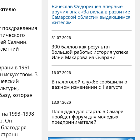
Вячеслав Федорищев впервые
еятелю
вручил знак «За вклад в развитие
Самарской области» выдающимся
жителям
т поздравления
атического
31.07.2026
гей Салмин.
300 баллов как результат
5-летний
большой работы: история успеха
Ильи Макарова из Сызрани
зрани в 1961
16.07.2026
н искусством. В
шевский
В налоговой службе сообщили о
важном изменении с 1 августа
ультуры,
азу, которая
13.07.2026
Площадка для старта: в Самаре
 на 1993–1998
пройдет форум для молодых
р. Он
предпринимателей
 благодаря
 страны.