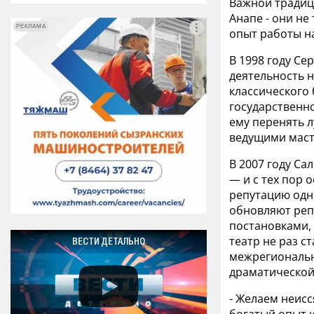
Важной традици
Анапе - они не
РЕКЛАМА
РЕКЛАМА
опыт работы н
В 1998 году Се
деятельность 
классического 
государственно
ему перенять л
ведущими маст
В 2007 году Са
— и с тех пор 
репутацию одн
обновляют реп
постановками, 
театр не раз с
ВЕСТИ ДЕТАЛЬНО
межрегиональн
драматической
- Желаем неисс