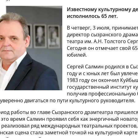
Известному культурному д
исполнилось 65 лет.
В четверг, 3 июля, принимае
директор сызранского драм
театра им. А.Н. Толстого Сер
Сегодня он отмечает свой 6
юбилей.
Сергей Салмин родился в Сы
году и с юных лет был увлече
1983 году он окончил Куйбы
государственный институт к
получив профессиональную б
уверенно двигаться по пути культурного руководителя.
риод работы во главе Сызранского драмтеатра пришелся
 это время Салмин проявил себя как энергичный новато
 реализовал ряд международных театральных проектов,
ская сцена стала заметной точкой на культурной карте