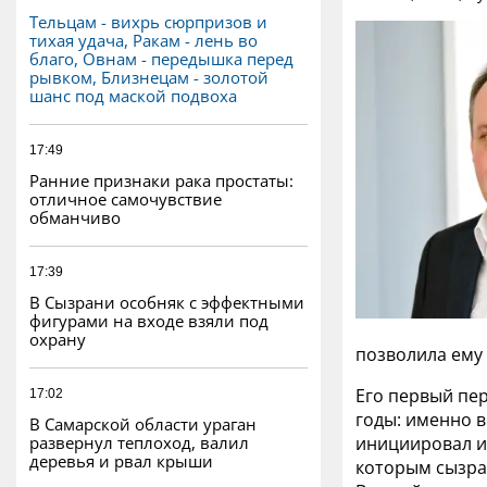
Тельцам - вихрь сюрпризов и
тихая удача, Ракам - лень во
благо, Овнам - передышка перед
рывком, Близнецам - золотой
шанс под маской подвоха
17:49
Ранние признаки рака простаты:
отличное самочувствие
обманчиво
17:39
В Сызрани особняк с эффектными
фигурами на входе взяли под
охрану
позволила ему 
Его первый пе
17:02
годы: именно в
В Самарской области ураган
развернул теплоход, валил
инициировал и
деревья и рвал крыши
которым сызран