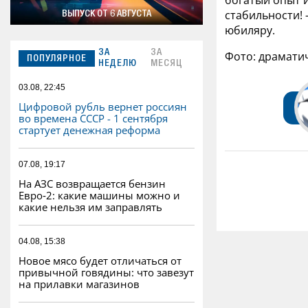
богатый опыт и
стабильности!
ВЫПУСК ОТ 6 АВГУСТА
юбиляру.
ЗА
ЗА
Фото: драматич
ПОПУЛЯРНОЕ
НЕДЕЛЮ
МЕСЯЦ
03.08, 22:45
Цифровой рубль вернет россиян
во времена СССР - 1 сентября
стартует денежная реформа
07.08, 19:17
На АЗС возвращается бензин
Евро‑2: какие машины можно и
какие нельзя им заправлять
04.08, 15:38
Новое мясо будет отличаться от
привычной говядины: что завезут
на прилавки магазинов