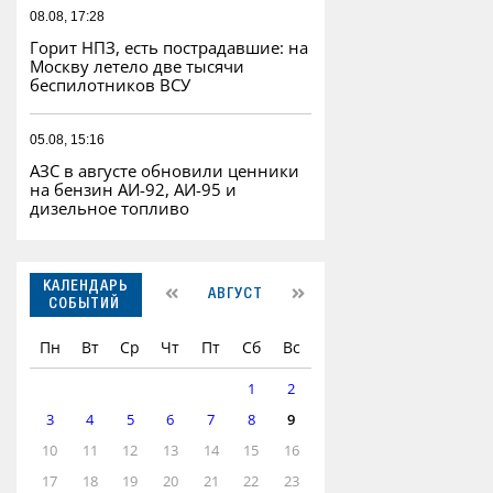
08.08, 17:28
Горит НПЗ, есть пострадавшие: на
Москву летело две тысячи
беспилотников ВСУ
05.08, 15:16
АЗС в августе обновили ценники
на бензин АИ-92, АИ-95 и
дизельное топливо
КАЛЕНДАРЬ
АВГУСТ
СОБЫТИЙ
Пн
Вт
Ср
Чт
Пт
Сб
Вс
1
2
3
4
5
6
7
8
9
10
11
12
13
14
15
16
17
18
19
20
21
22
23