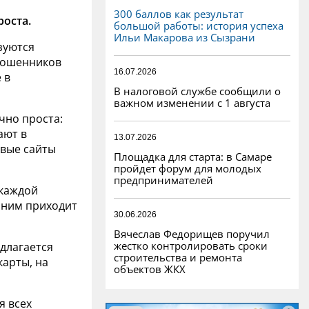
300 баллов как результат
роста.
большой работы: история успеха
Ильи Макарова из Сызрани
зуются
 мошенников
16.07.2026
 в
В налоговой службе сообщили о
важном изменении с 1 августа
чно проста:
ают в
13.07.2026
ивые сайты
Площадка для старта: в Самаре
пройдет форум для молодых
предпринимателей
 каждой
 ним приходит
30.06.2026
Вячеслав Федорищев поручил
жестко контролировать сроки
длагается
строительства и ремонта
карты, на
объектов ЖКХ
я всех