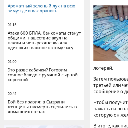
Ароматный зеленый лук на всю
зиму: где и как хранить
01:15
Атака 600 БПЛА, банкоматы станут
общими, нашествие акул на
пляжи и четырехдневка для
одиноких: важное к этому часу
01:00
лотерей.
Это разве кабачки? Готовим
сочное блюдо с румяной сырной
Затем пользов
корочкой
третьей или че
сообщение о д
00:45
Бой без правил: в Сызрани
Чтобы получит
женщины насмерть сцепились в
нажать на вспл
домашних стенах
которую он же
В итоге, как п