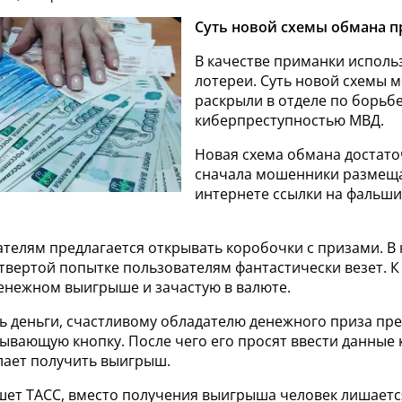
Суть новой схемы обмана п
В качестве приманки исполь
лотереи. Суть новой схемы
раскрыли в отделе по борьбе
киберпреступностью МВД.
Новая схема обмана достато
сначала мошенники размещ
интернете ссылки на фальш
ателям предлагается открывать коробочки с призами. В
твертой попытке пользователям фантастически везет. К
енежном выигрыше и зачастую в валюте.
ь деньги, счастливому обладателю денежного приза пре
ывающую кнопку. После чего его просят ввести данные 
лает получить выигрыш.
ишет ТАСС, вместо получения выигрыша человек лишаетс