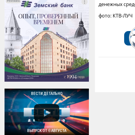
РЕКЛАМА
РЕКЛАМА
денежных сред
фото: КТВ-ЛУЧ
ВЕСТИ ДЕТАЛЬНО
ВЫПУСК ОТ 6 АВГУСТА