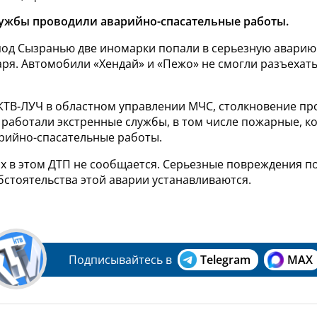
ужбы проводили аварийно-спасательные работы.
под Сызранью две иномарки попали в серьезную аварию.
аря.
Автомобили «Хендай» и «Пежо» не смогли разъехать
КТВ-ЛУЧ в областном управлении МЧС, столкновение пр
е работали экстренные службы, в том числе пожарные, к
рийно-спасательные работы.
х в этом ДТП не сообщается. Серьезные повреждения п
бстоятельства этой аварии устанавливаются.
Подписывайтесь в
Telegram
MAX