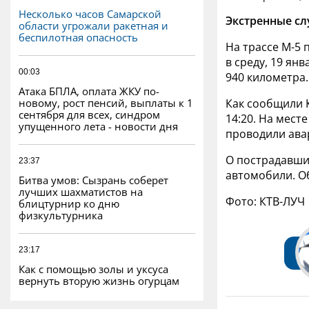
Несколько часов Самарской
Экстренные сл
области угрожали ракетная и
беспилотная опасность
На трассе М-5 
в среду, 19 янв
00:03
940 километра.
Атака БПЛА, оплата ЖКУ по-
новому, рост пенсий, выплаты к 1
Как сообщили 
сентября для всех, синдром
14:20. На мест
упущенного лета - новости дня
проводили
ава
О пострадавши
23:37
автомобили. О
Битва умов: Сызрань соберет
лучших шахматистов на
Фото: КТВ-ЛУЧ
блицтурнир ко дню
физкультурника
23:17
Как с помощью золы и уксуса
вернуть вторую жизнь огурцам