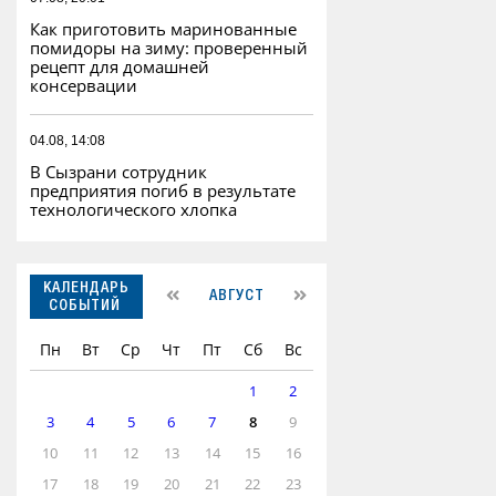
Как приготовить маринованные
помидоры на зиму: проверенный
рецепт для домашней
консервации
04.08, 14:08
В Сызрани сотрудник
предприятия погиб в результате
технологического хлопка
КАЛЕНДАРЬ
АВГУСТ
СОБЫТИЙ
Пн
Вт
Ср
Чт
Пт
Сб
Вс
1
2
3
4
5
6
7
8
9
10
11
12
13
14
15
16
17
18
19
20
21
22
23