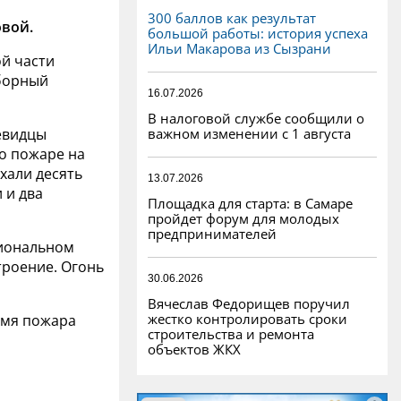
300 баллов как результат
овой.
большой работы: история успеха
Ильи Макарова из Сызрани
й части
Сборный
16.07.2026
В налоговой службе сообщили о
важном изменении с 1 августа
чевидцы
о пожаре на
хали десять
13.07.2026
 и два
Площадка для старта: в Самаре
пройдет форум для молодых
предпринимателей
гиональном
троение. Огонь
30.06.2026
Вячеслав Федорищев поручил
жестко контролировать сроки
емя пожара
строительства и ремонта
объектов ЖКХ