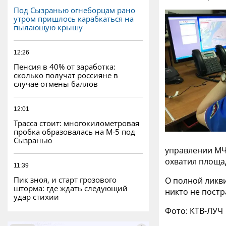
Под Сызранью огнеборцам рано
утром пришлось карабкаться на
пылающую крышу
12:26
Пенсия в 40% от заработка:
сколько получат россияне в
случае отмены баллов
12:01
Трасса стоит: многокилометровая
пробка образовалась на М-5 под
Сызранью
управлении МЧ
охватил площад
11:39
Пик зноя, и старт грозового
О полной ликви
шторма: где ждать следующий
никто не постр
удар стихии
Фото: КТВ-ЛУЧ