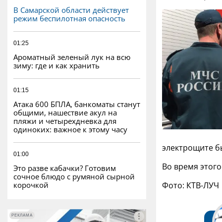
В Самарской области действует
режим беспилотная опасность
01:25
Ароматный зеленый лук на всю
зиму: где и как хранить
01:15
Атака 600 БПЛА, банкоматы станут
общими, нашествие акул на
пляжи и четырехдневка для
одиноких: важное к этому часу
электрощите б
01:00
Во время этого
Это разве кабачки? Готовим
сочное блюдо с румяной сырной
корочкой
Фото: КТВ-ЛУЧ
РЕКЛАМА
РЕКЛАМА