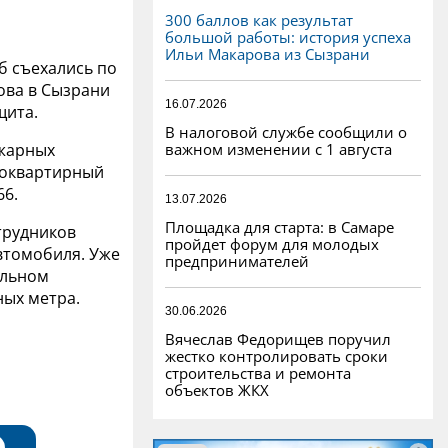
300 баллов как результат
большой работы: история успеха
Ильи Макарова из Сызрани
б съехались по
ова в Сызрани
16.07.2026
щита.
В налоговой службе сообщили о
важном изменении с 1 августа
ожарных
гоквартирный
66.
13.07.2026
Площадка для старта: в Самаре
трудников
пройдет форум для молодых
втомобиля. Уже
предпринимателей
ельном
ных метра.
30.06.2026
Вячеслав Федорищев поручил
жестко контролировать сроки
строительства и ремонта
объектов ЖКХ