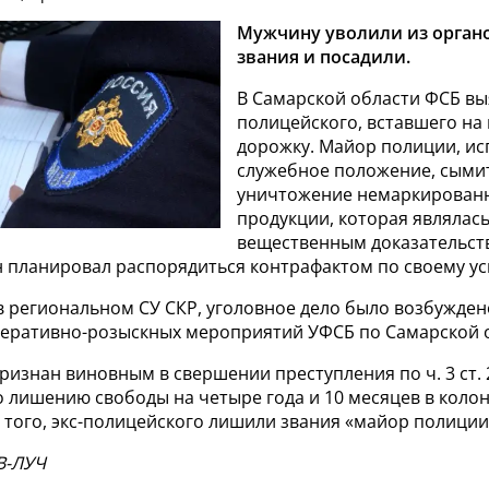
Мужчину уволили из орган
звания и посадили.
В Самарской области ФСБ в
полицейского, вставшего на
дорожку. Майор полиции, ис
служебное положение, сыми
уничтожение немаркирован
продукции, которая являлас
вещественным доказательст
 планировал распорядиться контрафактом по своему у
в региональном СУ СКР, уголовное дело было возбужден
еративно-розыскных мероприятий УФСБ по Самарской о
изнан виновным в свершении преступления по ч. 3 ст. 2
о лишению свободы на четыре года и 10 месяцев в коло
 того, экс-полицейского лишили звания «майор полиции
В-ЛУЧ