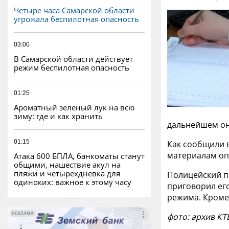
Четыре часа Самарской области
угрожала беспилотная опасность
03:00
В Самарской области действует
режим беспилотная опасность
01:25
Ароматный зеленый лук на всю
зиму: где и как хранить
дальнейшем он
01:15
Как сообщили 
материалам оп
Атака 600 БПЛА, банкоматы станут
общими, нашествие акул на
пляжи и четырехдневка для
Полицейский пр
одиноких: важное к этому часу
приговорил ег
режима. Кроме
РЕКЛАМА
РЕКЛАМА
фото: архив КТ