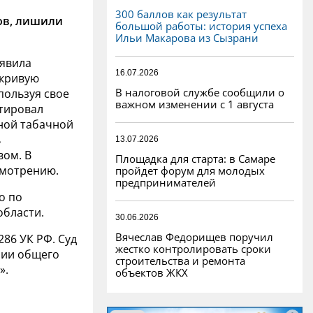
300 баллов как результат
ов, лишили
большой работы: история успеха
Ильи Макарова из Сызрани
ыявила
16.07.2026
 кривую
В налоговой службе сообщили о
пользуя свое
важном изменении с 1 августа
тировал
ной табачной
ь
13.07.2026
вом. В
Площадка для старта: в Самаре
смотрению.
пройдет форум для молодых
предпринимателей
о по
бласти.
30.06.2026
Вячеслав Федорищев поручил
86 УК РФ. Суд
жестко контролировать сроки
нии общего
строительства и ремонта
».
объектов ЖКХ