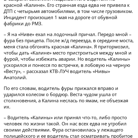
красной «Калине». Его странная езда едва не привела к
ДТП с четырьмя автомобилями, в том числе грузовиком.
Инцидент произошел 1 мая на дороге от обувной
фабрики до РМЗ.
– Я на «Ниве» ехал на лодочный причал. Передо мной –
фура без прицепа. После ж/д переезда, в середине моста,
меня стала обгонять красная «Калина». Я притормозил,
чтобы дать «Калине» место пристроиться между мной и
фурой, чтобы избежать аварии. Но водитель «Калины»
ускорился и понесся по встречке, в лобовую на черную
«Весту», – рассказал КТВ-ЛУЧ водитель «Нивы»
Анатолий.
По его словам, водитель фуры прижался вправо и
ударился колесом о бордюр. Веста чудом ушла от
столкновения, а Калина неслась по ямам, не объезжая
их.
– Водитель «Калины» или принял что-то, либо просто
человек по жизни такой. Он нас всех едва не угробил
своими действиями. Фура остановилась у лежащего
полицейского и ее водитель стал осматривать пробитое