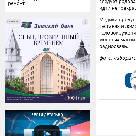
следует радова
ремонт
идти непрекра
Медики предупр
РЕКЛАМА
РЕКЛАМА
суставах и лом
головокружени
мощных магнит
радиосвязь.
фото: лаборат
ВЕСТИ ДЕТАЛЬНО