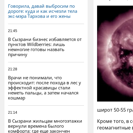
Говорила, давай выбросим по
дороге: куда и как исчезли тела
экс-мэра Тархова и его жены
21:45
В Сызрани бизнес избавляется от
пунктов Wildberries: лишь
немногие готовы назвать
причину
21:28
Врачи не понимали, что
происходит: после похода в лес у
эффектной красавицы стали
неметь пальцы, а затем начался
кошмар
широт 50-55 гр
21:14
В Сызрани жильцам многоэтажки
Кроме того, в 
вернули времена былого
геомагнитные 
комфорта: где еще закончен