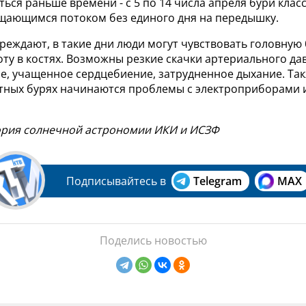
ться раньше времени - с 5 по 14 числа апреля бури класс
щающимся потоком без единого дня на передышку.
еждают, в такие дни люди могут чувствовать головную 
оту в костях. Возможны резкие скачки артериального да
е, учащенное сердцебиение, затрудненное дыхание. Так
ных бурях начинаются проблемы с электроприборами и
ория солнечной астрономии ИКИ и ИСЗФ
Подписывайтесь в
Telegram
MAX
Поделись новостью