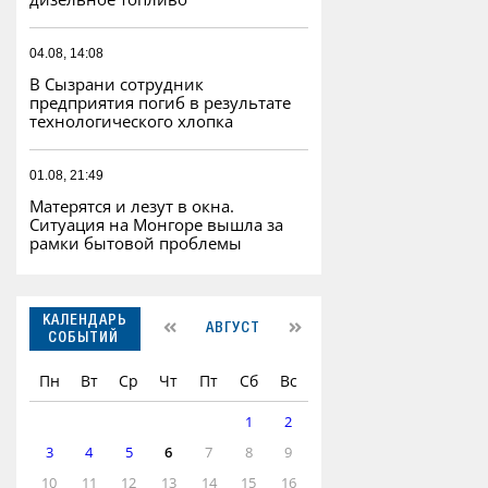
04.08, 14:08
В Сызрани сотрудник
предприятия погиб в результате
технологического хлопка
01.08, 21:49
Матерятся и лезут в окна.
Ситуация на Монгоре вышла за
рамки бытовой проблемы
КАЛЕНДАРЬ
АВГУСТ
СОБЫТИЙ
Пн
Вт
Ср
Чт
Пт
Сб
Вс
1
2
3
4
5
6
7
8
9
10
11
12
13
14
15
16