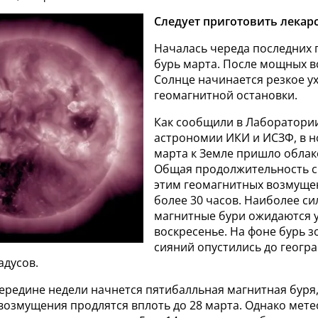
Следует приготовить лекарс
Началась череда последних
бурь марта. После мощных 
Солнце начинается резкое у
геомагнитной остановки.
Как сообщили в Лаборатори
астрономии ИКИ и ИСЗФ, в н
марта к Земле пришло облак
Общая продолжительность с
этим геомагнитных возмуще
более 30 часов. Наиболее с
магнитные бури ожидаются у
воскресенье. На фоне бурь 
сияний опустились до геогр
адусов.
середине недели начнется пятибалльная магнитная буря,
возмущения продлятся вплоть до 28 марта. Однако мет