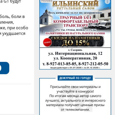
а G1 будут
РЕКЛАМА
боль, боли в
вления,
же, при особо
 ухудшается