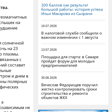
300 баллов как результат
тва.
большой работы: история успеха
Ильи Макарова из Сызрани
 геомагнитных
вспышек на
16.07.2026
худшение
В налоговой службе сообщили о
важном изменении с 1 августа
и солнечной
очь на 23
13.07.2026
о плазмы.
Площадка для старта: в Самаре
вязанных с
пройдет форум для молодых
ний составит
предпринимателей
ильные
тром и днем в
30.06.2026
зоны полярных
Вячеслав Федорищев поручил
афических
жестко контролировать сроки
строительства и ремонта
объектов ЖКХ
 а
еозависимым не