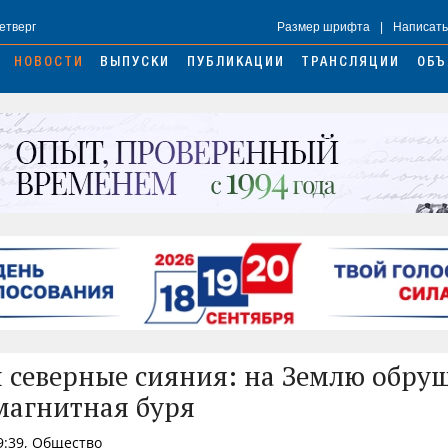
Четверг
Размер шрифта
|
Написать
НОВОСТИ
ВЫПУСКИ
ПУБЛИКАЦИИ
ТРАНСЛЯЦИИ
ОБЪ
и северные сияния: на Землю обру
агнитная буря
9:39, Общество