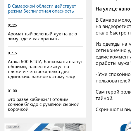
В Самарской области действует
На улице явно
режим беспилотная опасность
В Самаре молод
на видеорегис
01:25
стало быстро 
Ароматный зеленый лук на всю
зиму: где и как хранить
Из одежды на 
сети конечно 
01:15
едкие коммент
Атака 600 БПЛА, банкоматы станут
с работы мужа
общими, нашествие акул на
пляжи и четырехдневка для
- Уже спокойно
одиноких: важное к этому часу
пользователей
Сам герой роли
01:00
тайной.
Это разве кабачки? Готовим
сочное блюдо с румяной сырной
корочкой
Скриншот и ви
РЕКЛАМА
РЕКЛАМА