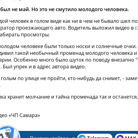
 был не май. Но это не смутило молодого человека.
ой человек в голом виде как ни в чем не бывало шел по
тратор проезжающего авто. Водитель выложил видео в
с
набирать просмотры.
молодом человеке были только носки и солнечные очки.
удивил такой необычный променад молодого человека и
арии. Особенно много было шуток по поводу внезапно 
".
Был упрек и в адрес автора видео.
 голым по улице не пройти, кто-нибудь да снимет, - заме
.
ка хранит молчание и тайна променада так и останется
део «ЧП Самара»