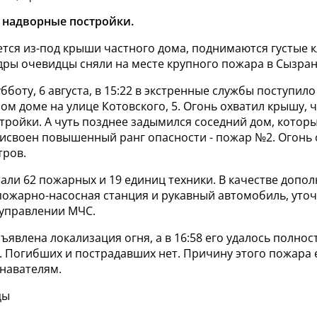
 надворные постройки.
тся из-под крыши частного дома, поднимаются густые 
дры очевидцы сняли на месте крупного пожара в Сызран
субботу, 6 августа, в 15:22 в экстренные службы поступи
ом доме на улице Котовского, 5. Огонь охватил крышу, 
ройки. А чуть позднее задымился соседний дом, которы
исвоен повышенный ранг опасности - пожар №2. Огонь 
тров.
али 62 пожарных и 19 единиц техники. В качестве допо
пожарно-насосная станция и рукавный автомобиль, уточ
управлении МЧС.
бъявлена локализация огня, а в 16:58 его удалось полно
. Погибших и пострадавших нет. Причину этого пожара
знавателям.
цы