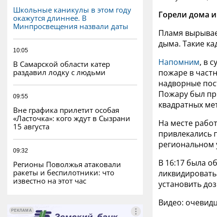
Школьные каникулы в этом году
Горели дома и
окажутся длиннее. В
Минпросвещения назвали даты
Пламя вырывае
дыма. Такие ка
10:05
Напомним
, в 
В Самарской области катер
раздавил лодку с людьми
пожаре в частн
надворные пост
Пожару был пр
09:55
квадратных ме
Вне графика прилетит особая
«Ласточка»: кого ждут в Сызрани
На месте работ
15 августа
привлекались 
региональном 
09:32
В 16:17 была о
Регионы Поволжья атаковали
ракеты и беспилотники: что
ликвидировать
известно на этот час
установить до
Видео: очевид
РЕКЛАМА
РЕКЛАМА