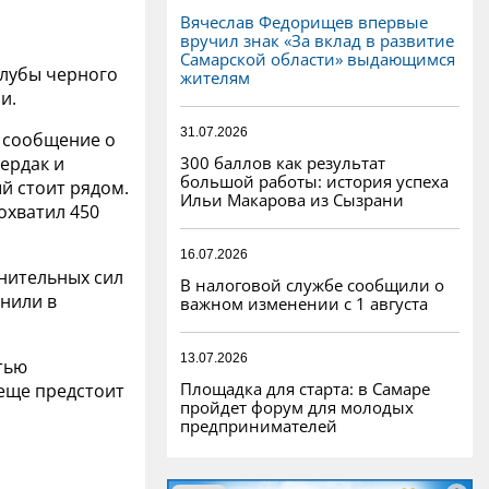
Вячеслав Федорищев впервые
вручил знак «За вклад в развитие
Самарской области» выдающимся
клубы черного
жителям
и.
31.07.2026
ло сообщение о
300 баллов как результат
чердак и
большой работы: история успеха
й стоит рядом.
Ильи Макарова из Сызрани
охватил 450
16.07.2026
лнительных сил
В налоговой службе сообщили о
нили в
важном изменении с 1 августа
13.07.2026
стью
Площадка для старта: в Самаре
 еще предстоит
пройдет форум для молодых
предпринимателей