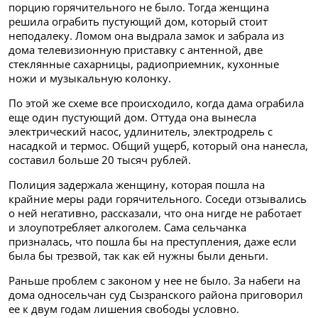
порцию горячительного не было. Тогда женщина
решила ограбить пустующий дом, который стоит
неподалеку. Ломом она выдрала замок и забрала из
дома телевизионную приставку с антенной, две
стеклянные сахарницы, радиоприемник, кухонные
ножи и музыкальную колонку.
По этой же схеме все происходило, когда дама ограбила
еще один пустующий дом. Оттуда она вынесла
электрический насос, удлинитель, электродрель с
насадкой и термос. Общий ущерб, который она нанесла,
составил больше 20 тысяч рублей.
Полиция задержала женщину, которая пошла на
крайние меры ради горячительного. Соседи отзывались
о ней негативно, рассказали, что она нигде не работает
и злоупотребляет алкоголем. Сама сельчанка
призналась, что пошла бы на преступления, даже если
была бы трезвой, так как ей нужны были деньги.
Раньше проблем с законом у нее не было.
За набеги на
дома односельчан суд Сызранского района приговорил
ее к двум годам лишения свободы условно.