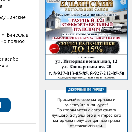
РЕКЛАМА
а.
едицинские
т». Вячеслав
ано полное
 спасибо
их и