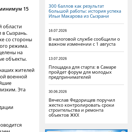
300 баллов как результат
 минимум 15
большой работы: история успеха
Ильи Макарова из Сызрани
й области
16.07.2026
 в Сызрань.
В налоговой службе сообщили о
ке со стороны
важном изменении с 1 августа
ого режима.
целены на
е объекты.
13.07.2026
Площадка для старта: в Самаре
 наших жителей
пройдет форум для молодых
ной военной
предпринимателей
айшие
изким. Эта
30.06.2026
Вячеслав Федорищев поручил
жестко контролировать сроки
идации
строительства и ремонта
объектов ЖКХ
роводится
ваем