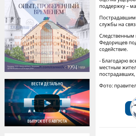
поддержку – ма
Пострадавшим 
службы на связ
Следственным к
Федорищев под
содействие.
- Благодарю в
местным жител
пострадавших, 
ВЕСТИ ДЕТАЛЬНО
Фото: правите
ВЫПУСК ОТ 6 АВГУСТА