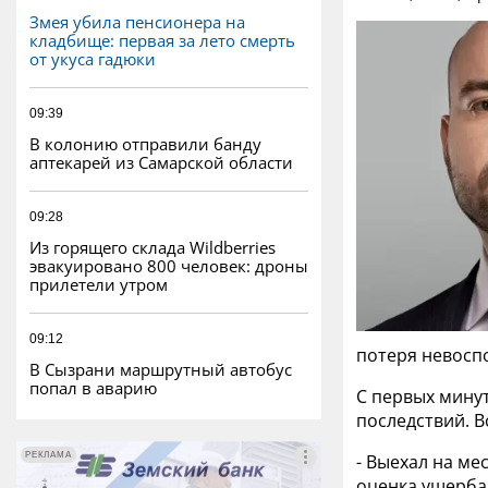
Змея убила пенсионера на
кладбище: первая за лето смерть
от укуса гадюки
09:39
В колонию отправили банду
аптекарей из Самарской области
09:28
Из горящего склада Wildberries
эвакуировано 800 человек: дроны
прилетели утром
09:12
потеря невоспо
В Сызрани маршрутный автобус
попал в аварию
С первых мину
последствий. В
РЕКЛАМА
РЕКЛАМА
- Выехал на ме
оценка ущерба