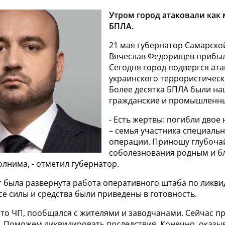
Утром город атаковали как
БПЛА.
21 мая губернатор Самарско
Вячеслав Федорищев прибыл
Сегодня город подвергся ата
украинского террористическ
Более десятка БПЛА были на
гражданские и промышленны
- Есть жертвы: погибли двое
– семья участника специаль
операции. Приношу глубоч
соболезнования родным и бл
лнима, - отметил губернатор.
т была развернута работа оперативного штаба по ликв
се силы и средства были приведены в готовность.
сто ЧП, пообщался с жителями и заводчанами. Сейчас п
. Поможем ликвидировать последствия. Конечно, оказы