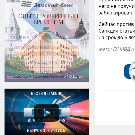
РЕКЛАМА
РЕКЛАМА
него не получи
заблокирован, 
Сейчас против 
Санкция стать
на срок до 6 л
фото: ГУ МВД 
ВЕСТИ ДЕТАЛЬНО
ВЫПУСК ОТ 6 АВГУСТА