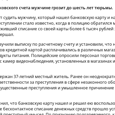
нковского счета мужчине грозит до шесть лет тюрьмы.
т судить мужчину, который нашел банковскую карту и н
еступлении стало известно, когда в полицию обратился
живший списание со своей карты более 6 тысяч рублей 
вершал.
учили выписку по расчетному счету и установили, что
ов кредитной картой расплачивались в различных магаз
дукты питания. Полицейские опросили персонал торгов
с камер видеонаблюдения, установленных в магазинах и
держан 37-летний местный житель. Ранее он неоднократ
ветственности за преступления в сфере незаконного об
мущественные преступления и умышленное причинение 
нил, что банковскую карту нашел и решил ею воспользо
ое бесконтактное списание денежных средств прошло ус
й преступный умысел. По признанию подозреваемого, ка