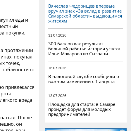
Вячеслав Федорищев впервые
вручил знак «За вклад в развитие
Самарской области» выдающимся
акупил еды и
жителям
 местный
за покупки,
31.07.2026
300 баллов как результат
большой работы: история успеха
 на протяжении
Ильи Макарова из Сызрани
инах, покупая
ых точек,
16.07.2026
 поблизости от
В налоговой службе сообщили о
важном изменении с 1 августа
но привлекался
орота
13.07.2026
легкого вреда
Площадка для старта: в Самаре
пройдет форум для молодых
предпринимателей
ваться. После
пешно, он
к только у