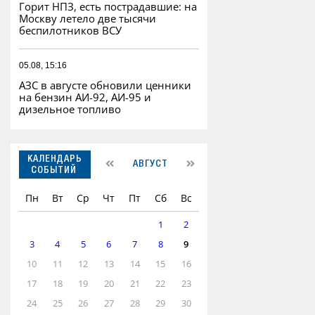
Горит НПЗ, есть пострадавшие: на
Москву летело две тысячи
беспилотников ВСУ
05.08, 15:16
АЗС в августе обновили ценники
на бензин АИ-92, АИ-95 и
дизельное топливо
КАЛЕНДАРЬ
АВГУСТ
СОБЫТИЙ
Пн
Вт
Ср
Чт
Пт
Сб
Вс
1
2
3
4
5
6
7
8
9
10
11
12
13
14
15
16
17
18
19
20
21
22
23
24
25
26
27
28
29
30