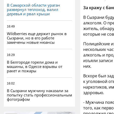
В Самарской области ураган
За кражу с ба
развернул теплоход, валил
деревья и рвал крыши
В Сызрани буду
алкоголя. О пр
16:49
житель, обнару
Wildberries еще держит рынок в
которые не со
Сызрани, но в его работе
замечены новые нюансы
Полицейские из
нескольких час
алкоголь и про
16:29
изъяли записи 
В Белгороде горели дома и
них.
машины, в Одессе взрывы от
ракет и пожары
Вскоре был за
к уголовной от
16:02
наркотиков, и
В Сызрани мужчину наказали за
здоровью.
попытку стать профессиональным
фотографом
- Мужчина пояс
того, как перв
продолжил сво