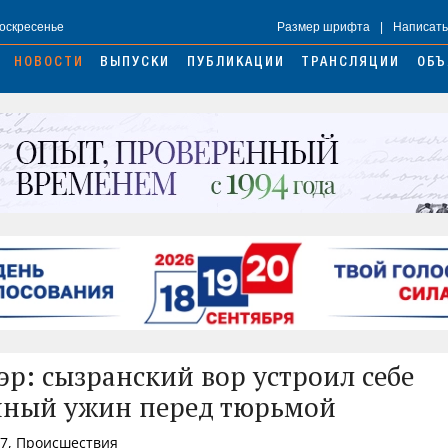
Воскресенье
Размер шрифта
|
Написать
НОВОСТИ
ВЫПУСКИ
ПУБЛИКАЦИИ
ТРАНСЛЯЦИИ
ОБЪ
эр: сызранский вор устроил себе
чный ужин перед тюрьмой
47, Происшествия