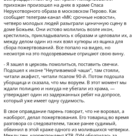
прихожан произошел на днях в храме Спаса
Нерукотворного образа в московском Перово. Как
сообщает телеграм-канал «МК: срочные новости»,
четверо молодых людей разыграли циничную сцену в
доме Божьем. Они истово молились возле икон,
крестились, прикладывались к образам и целовали их, а
между делом один из них взял купюры из ящика для
сбора пожертвований. Все попало на видео, но
несмотря на это подозреваемые отрицают свою вину.
- Я зашел в церковь помолиться, поставить свечки.
Подошел к иконе "Неупиваемой чаши", там стояли,
читали акафист, читали псалом 90-й. Потом подошла
уборщица и сказала, что мы воруем. В этот момент мы
ждали полицию и никуда не убегали из храма, —
утверждает один из задержанных ребят на допросе,
который уже имеет одну судимость.
В свое оправдание парень говорит, что не воровал, а
наоборот, делал пожертвования. Его товарищ во время
разговора со следователем, также ранее судимый,
обвинил в этой краже одного из молившихся четверки.
Между тем, корреспондент КТВ-ЛУЧ обратилась за