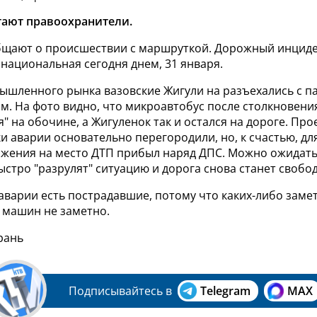
тают правоохранители.
щают о происшествии с маршруткой. Дорожный инцид
национальная сегодня днем, 31 января.
ышленного рынка вазовские Жигули на разъехались с п
м. На фото видно, что микроавтобус после столкновени
" на обочине, а Жигуленок так и остался на дороге. Про
и аварии основательно перегородили, но, к счастью, дл
ижения на место ДТП прибыл наряд ДПС. Можно ожидать
стро "разрулят" ситуацию и дорога снова станет свобо
 аварии есть пострадавшие, потому что каких-либо заме
 машин не заметно.
рань
Подписывайтесь в
Telegram
MAX