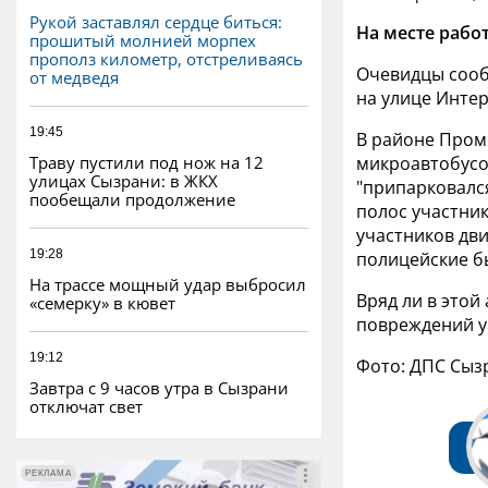
Рукой заставлял сердце биться:
На месте рабо
прошитый молнией морпех
прополз километр, отстреливаясь
Очевидцы сооб
от медведя
на улице Интер
19:45
В районе Пром
Траву пустили под нож на 12
микроавтобусо
улицах Сызрани: в ЖКХ
"припарковался
пообещали продолжение
полос участник
участников дв
19:28
полицейские бы
На трассе мощный удар выбросил
Вряд ли в этой
«семерку» в кювет
повреждений у
19:12
Фото: ДПС Сыз
Завтра с 9 часов утра в Сызрани
отключат свет
РЕКЛАМА
РЕКЛАМА