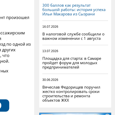
300 баллов как результат
большой работы: история успеха
Ильи Макарова из Сызрани
ент произошел
16.07.2026
ассажирским
В налоговой службе сообщили о
важном изменении с 1 августа
я
езд по одной из
я других
13.07.2026
, что
Площадка для старта: в Самаре
дной.
пройдет форум для молодых
предпринимателей
тных
30.06.2026
Вячеслав Федорищев поручил
жестко контролировать сроки
строительства и ремонта
объектов ЖКХ