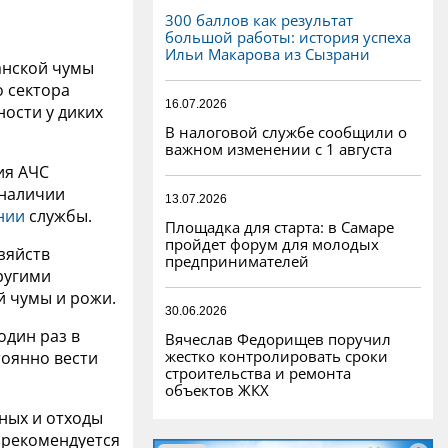
300 баллов как результат
большой работы: история успеха
Ильи Макарова из Сызрани
анской чумы
о сектора
16.07.2026
ности у диких
В налоговой службе сообщили о
важном изменении с 1 августа
ия АЧС
 наличии
13.07.2026
нии
службы.
Площадка для старта: в Самаре
пройдет форум для молодых
зяйств
предпринимателей
другими
й чумы и рожи.
30.06.2026
один раз в
Вячеслав Федорищев поручил
жестко контролировать сроки
тоянно вести
строительства и ремонта
объектов ЖКХ
тных и
отходы
е рекомендуется