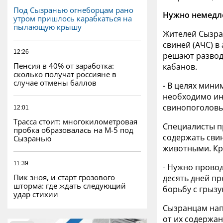
Под Сызранью огнеборцам рано
Нужно немедл
утром пришлось карабкаться на
пылающую крышу
Жителей Сызра
свиней (АЧС) в
12:26
решают разводи
Пенсия в 40% от заработка:
кабанов.
сколько получат россияне в
случае отмены баллов
- В целях мин
необходимо ин
свинопоголовья
12:01
Трасса стоит: многокилометровая
Специалисты п
пробка образовалась на М-5 под
содержать свин
Сызранью
животными. Кр
11:39
- Нужно прово
Пик зноя, и старт грозового
десять дней пр
шторма: где ждать следующий
борьбу с грызу
удар стихии
Сызранцам нап
от их содержан