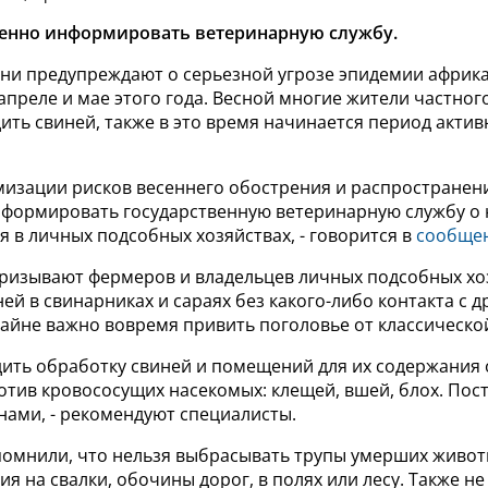
енно информировать ветеринарную службу.
ни предупреждают о серьезной угрозе эпидемии
африк
 апреле и мае этого года. Весной многие жители частног
ть свиней, также в это время начинается период актив
имизации рисков весеннего обострения и распространен
формировать государственную ветеринарную службу о
 в личных подсобных хозяйствах, - говорится в
сообще
ризывают фермеров и владельцев личных подсобных хо
ей в свинарниках и сараях без какого-либо контакта с 
айне важно вовремя привить поголовье от
классическо
дить обработку свиней и помещений для их содержания 
отив кровососущих насекомых: клещей, вшей, блох. Пос
нами, - рекомендуют специалисты.
омнили, что нельзя выбрасывать трупы умерших живо
ия на свалки, обочины дорог, в полях или лесу. Также н