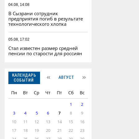
04.08, 14:08
В Сызрани сотрудник
предприятия погиб в результате
технологического хлопка
05.08, 17:02
Стал известен размер средней
пенсии по старости для россиян
КАЛЕНДАРЬ
АВГУСТ
СОБЫТИЙ
Пн
Вт
Ср
Чт
Пт
Сб
Вс
1
2
3
4
5
6
7
8
9
10
11
12
13
14
15
16
17
18
19
20
21
22
23