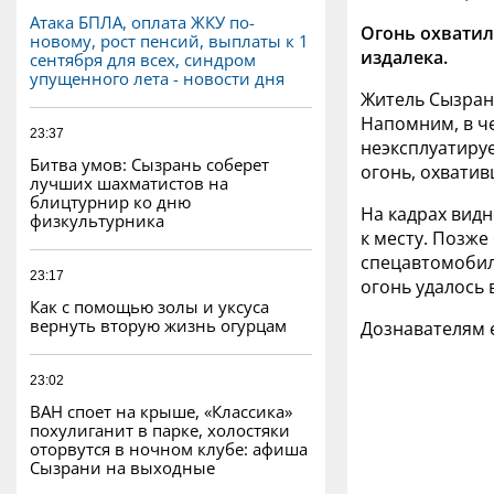
Атака БПЛА, оплата ЖКУ по-
Огонь охватил
новому, рост пенсий, выплаты к 1
издалека.
сентября для всех, синдром
упущенного лета - новости дня
Житель Сызран
Напомним, в че
23:37
неэксплуатируе
Битва умов: Сызрань соберет
огонь, охватив
лучших шахматистов на
блицтурнир ко дню
На кадрах видн
физкультурника
к месту. Позже
спецавтомобил
23:17
огонь удалось в
Как с помощью золы и уксуса
вернуть вторую жизнь огурцам
Дознавателям е
23:02
ВАН споет на крыше, «Классика»
похулиганит в парке, холостяки
оторвутся в ночном клубе: афиша
Сызрани на выходные