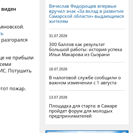
Вячеслав Федорищев впервые
 виден
вручил знак «За вклад в развитие
Самарской области» выдающимся
жителям
ьяновской.
сь
31.07.2026
 разгорался
300 баллов как результат
большой работы: история успеха
Ильи Макарова из Сызрани
еще не прибыли
 семи
16.07.2026
ИС. Потушить
В налоговой службе сообщили о
важном изменении с 1 августа
этот пожар.
13.07.2026
Площадка для старта: в Самаре
пройдет форум для молодых
предпринимателей