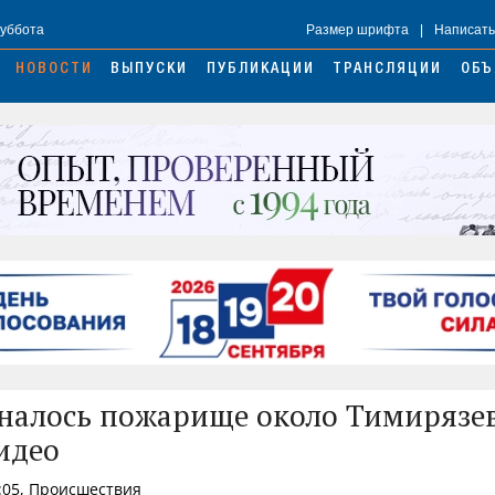
Суббота
Размер шрифта
|
Написать
НОВОСТИ
ВЫПУСКИ
ПУБЛИКАЦИИ
ТРАНСЛЯЦИИ
ОБЪ
налось пожарище около Тимирязе
видео
:05, Происшествия