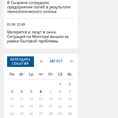
В Сызрани сотрудник
предприятия погиб в результате
технологического хлопка
01.08, 21:49
Матерятся и лезут в окна.
Ситуация на Монгоре вышла за
рамки бытовой проблемы
КАЛЕНДАРЬ
АВГУСТ
СОБЫТИЙ
Пн
Вт
Ср
Чт
Пт
Сб
Вс
1
2
3
4
5
6
7
8
9
10
11
12
13
14
15
16
17
18
19
20
21
22
23
24
25
26
27
28
29
30