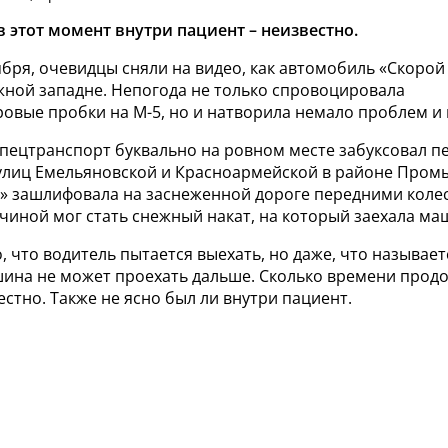
в этот момент внутри пациент – неизвестно.
ября, очевидцы сняли на видео, как автомобиль «Скоро
жной западне. Непогода не только спровоцировала
вые пробки на М-5, но и натворила немало проблем и 
пецтранспорт буквально на ровном месте забуксовал п
улиц Емельяновской и Красноармейской в районе Про
я» зашлифовала на заснеженной дороге передними коле
чиной мог стать снежный накат, на который заехала ма
, что водитель пытается выехать, но даже, что называетс
шина не может проехать дальше. Сколько времени прод
стно. Также не ясно был ли внутри пациент.