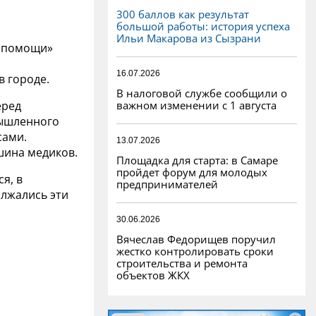
300 баллов как результат
большой работы: история успеха
Ильи Макарова из Сызрани
й помощи»
16.07.2026
в городе.
В налоговой службе сообщили о
важном изменении с 1 августа
еред
мышленного
сами.
13.07.2026
шина медиков.
Площадка для старта: в Самаре
пройдет форум для молодых
я, в
предпринимателей
олжались эти
30.06.2026
Вячеслав Федорищев поручил
жестко контролировать сроки
строительства и ремонта
объектов ЖКХ