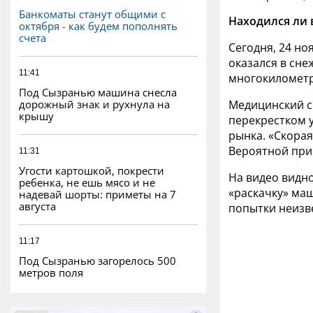
Банкоматы станут общими с
Находился ли 
октября - как будем пополнять
счета
Сегодня, 24 но
оказался в сне
11:41
многокилометро
Под Сызранью машина снесла
дорожный знак и рухнула на
Медицинский с
крышу
перекрестком 
рынка. «Скора
Вероятной при
11:31
Угости картошкой, покрести
На видео видно
ребенка, не ешь мясо и не
«раскачку» ма
надевай шорты: приметы на 7
августа
попытки неизве
11:17
Под Сызранью загорелось 500
метров поля