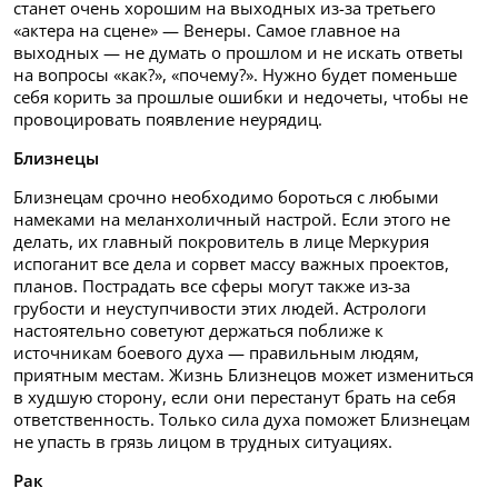
станет очень хорошим на выходных из-за третьего
«актера на сцене» — Венеры. Самое главное на
выходных — не думать о прошлом и не искать ответы
на вопросы «как?», «почему?». Нужно будет поменьше
себя корить за прошлые ошибки и недочеты, чтобы не
провоцировать появление неурядиц.
Близнецы
Близнецам срочно необходимо бороться с любыми
намеками на меланхоличный настрой. Если этого не
делать, их главный покровитель в лице Меркурия
испоганит все дела и сорвет массу важных проектов,
планов. Пострадать все сферы могут также из-за
грубости и неуступчивости этих людей. Астрологи
настоятельно советуют держаться поближе к
источникам боевого духа — правильным людям,
приятным местам. Жизнь Близнецов может измениться
в худшую сторону, если они перестанут брать на себя
ответственность. Только сила духа поможет Близнецам
не упасть в грязь лицом в трудных ситуациях.
Рак