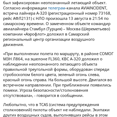
был зафиксирован неопознанный летающий объект.
Согласно информации
телеграм
-канала AVIAINCIDENT,
встреча лайнера А-320 (регистрационный номер 73168,
рейс АФЛ2131) с НЛО произошла 13 августа в 21:54 по
самарскому времени. О замеченном объекте командир
авиалайнера Стамбул (Турция) – Москва (Шереметьево)
компании «Аэрофлот» доложил в Самарский
региональный центр организации воздушного
движения.
«При выполнении полета по маршруту, в районе СОМОГ
МЗН Л864, на эшелоне FL360, КВС А-320 доложил о
наблюдении неопознанного летающего объекта
правильной треугольной формы, оборудован спереди
стробоскопом белого цвета, зеленый огонь слева,
красный огонь справа. На большой высоте. Двигался во
встречном направлении. При приближении появились
помехи. Угроза безопасности/столкновения
отсутствовала», - говорится в сообщении.
Любопытно, что в TCAS (система предупреждения
столкновений) пилоты объект не наблюдали. Экипажи
других воздушных судов, выполнявших рейсы в этом