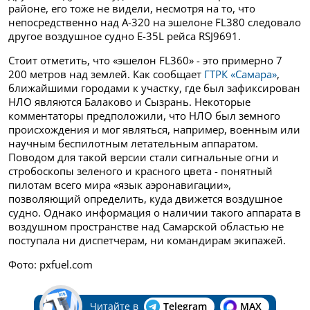
районе, его тоже не видели, несмотря на то, что
непосредственно над А-320 на эшелоне FL380 следовало
другое воздушное судно Е-35L рейса RSJ9691.
Стоит отметить, что «эшелон FL360» - это примерно 7
200 метров над землей. Как сообщает
ГТРК «Самара»
,
ближайшими городами к участку, где был зафиксирован
НЛО являются Балаково и Сызрань. Некоторые
комментаторы предположили, что НЛО был земного
происхождения и мог являться, например, военным или
научным беспилотным летательным аппаратом.
Поводом для такой версии стали сигнальные огни и
стробоскопы зеленого и красного цвета - понятный
пилотам всего мира «язык аэронавигации»,
позволяющий определить, куда движется воздушное
судно. Однако информация о наличии такого аппарата в
воздушном пространстве над Самарской областью не
поступала ни диспетчерам, ни командирам экипажей.
Фото: pxfuel.com
Читайте в
Telegram
MAX