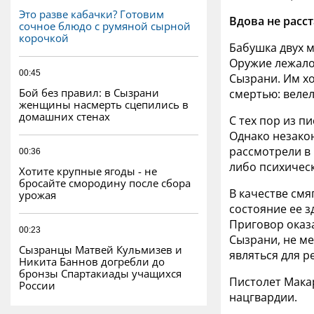
Это разве кабачки? Готовим
Вдова не расс
сочное блюдо с румяной сырной
корочкой
Бабушка двух м
Оружие лежало
00:45
Сызрани. Им х
Бой без правил: в Сызрани
смертью: велел
женщины насмерть сцепились в
домашних стенах
С тех пор из п
Однако незако
рассмотрели в 
00:36
либо психическ
Хотите крупные ягоды - не
бросайте смородину после сбора
В качестве см
урожая
состояние ее 
Приговор оказа
00:23
Сызрани, не ме
Сызранцы Матвей Кульмизев и
являться для р
Никита Баннов догребли до
бронзы Спартакиады учащихся
Пистолет Мака
России
нацгвардии.