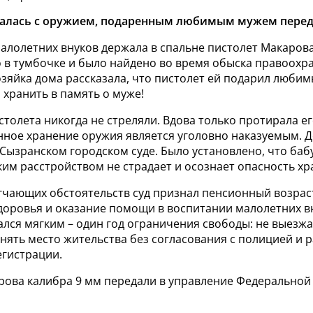
талась с оружием, подаренным любимым мужем перед
алолетних внуков держала в спальне пистолет Макарова
 в тумбочке и было найдено во время обыска правоохр
озяйка дома рассказала, что пистолет ей подарил люби
 хранить в память о муже!
истолета никогда не стреляли. Вдова только протирала е
нное хранение оружия является уголовно наказуемым. 
Сызранском городском суде. Было установлено, что баб
им расстройством не страдает и осознает опасность хр
ягчающих обстоятельств суд признал пенсионный возрас
здоровья и оказание помощи в воспитании малолетних в
лся мягким – один год ограничения свободы: не выезжа
нять место жительства без согласования с полицией и р
егистрации.
рова калибра 9 мм передали в управление Федеральной