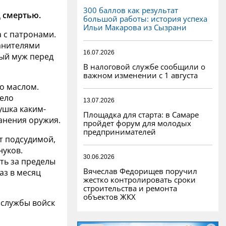
300 баллов как результат
 смертью.
большой работы: история успеха
Ильи Макарова из Сызрани
 с патронами.
анителями
16.07.2026
мый муж перед
В налоговой службе сообщили о
важном изменении с 1 августа
го маслом.
Дело
13.07.2026
ушка каким-
Площадка для старта: в Самаре
анения оружия.
пройдет форум для молодых
предпринимателей
т подсудимой,
нуков.
30.06.2026
ть за пределы
Вячеслав Федорищев поручил
аз в месяц
жестко контролировать сроки
строительства и ремонта
объектов ЖКХ
 службы войск