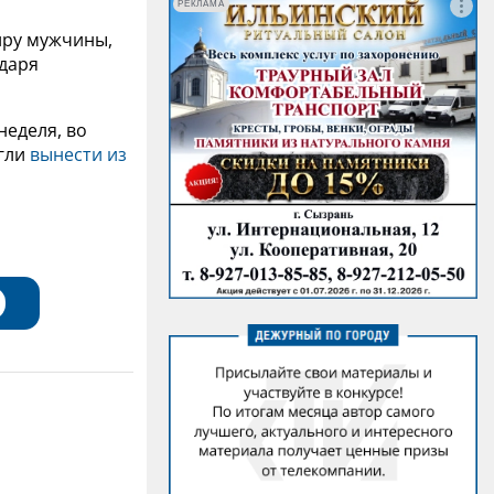
РЕКЛАМА
иру мужчины,
одаря
неделя, во
огли
вынести из