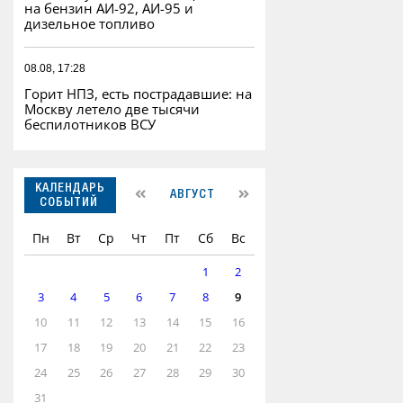
на бензин АИ-92, АИ-95 и
дизельное топливо
08.08, 17:28
Горит НПЗ, есть пострадавшие: на
Москву летело две тысячи
беспилотников ВСУ
КАЛЕНДАРЬ
АВГУСТ
СОБЫТИЙ
Пн
Вт
Ср
Чт
Пт
Сб
Вс
1
2
3
4
5
6
7
8
9
10
11
12
13
14
15
16
17
18
19
20
21
22
23
24
25
26
27
28
29
30
31