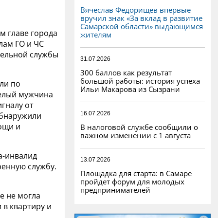
Вячеслав Федорищев впервые
вручил знак «За вклад в развитие
Самарской области» выдающимся
ом главе города
жителям
лам ГО и ЧС
тельной службы
31.07.2026
300 баллов как результат
большой работы: история успеха
ли по
Ильи Макарова из Сызрани
релый мужчина
игналу от
16.07.2026
обнаружили
ощи и
В налоговой службе сообщили о
важном изменении с 1 августа
а-инвалид
13.07.2026
ренную службу.
Площадка для старта: в Самаре
пройдет форум для молодых
предпринимателей
е не могла
 в квартиру и