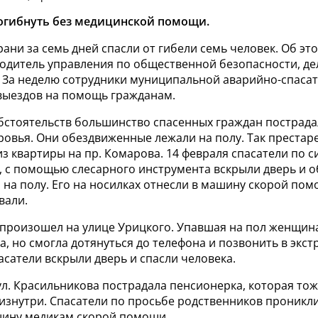
огибнуть без медицинской помощи.
ани за семь дней спасли от гибели семь человек. Об эт
одитель управления по общественной безопасности, де
. За неделю сотрудники муниципальной аварийно-спаса
выездов на помощь гражданам.
бстоятельств большинство спасенных граждан пострада
ровья. Они обездвиженные лежали на полу. Так преста
из квартиры на пр. Комарова. 14 февраля спасатели по с
, с помощью слесарного инструмента вскрыли дверь и 
на полу. Его на носилках отнесли в машину скорой пом
вали.
 произошел на улице Урицкого. Упавшая на пол женщин
а, но смогла дотянуться до телефона и позвонить в экст
сатели вскрыли дверь и спасли человека.
ул. Красильникова пострадала пенсионерка, которая тож
изнутри. Спасатели по просьбе родственников проникли
ину медикам скорой помощи.