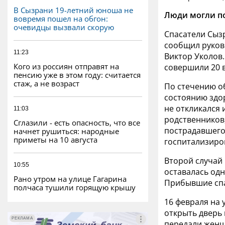
В Сызрани 19-летний юноша не
Люди могли п
вовремя пошел на обгон:
очевидцы вызвали скорую
Спасатели Сызр
сообщил руков
11:23
Виктор Уколов
Кого из россиян отправят на
совершили 20 
пенсию уже в этом году: считается
стаж, а не возраст
По стечению о
состоянию здо
не откликался 
11:03
родственников
Сглазили - есть опасность, что все
пострадавшего 
начнет рушиться: народные
приметы на 10 августа
госпитализиро
Второй случай
10:55
оставалась одн
Рано утром на улице Гагарина
Прибывшие спа
полчаса тушили горящую крышу
16 февраля на 
открыть дверь 
РЕКЛАМА
РЕКЛАМА
передали женщ