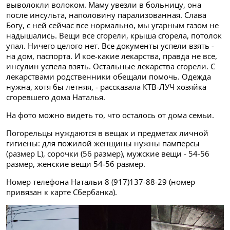
выволокли волоком. Маму увезли в больницу, она
после инсульта, наполовину парализованная. Слава
Богу, с ней сейчас все нормально, мы угарным газом не
надышались. Вещи все сгорели, крыша сгорела, потолок
упал. Ничего целого нет. Все документы успели взять -
на дом, паспорта. И кое-какие лекарства, правда не все,
инсулин успела взять. Остальные лекарства сгорели. С
лекарствами родственники обещали помочь. Одежда
нужна, хотя бы летняя, - рассказала КТВ-ЛУЧ хозяйка
сгоревшего дома Наталья.
На фото можно видеть то, что осталось от дома семьи.
Погорельцы нуждаются в вещах и предметах личной
гигиены: для пожилой женщины нужны памперсы
(размер L), сорочки (56 размер), мужские вещи - 54-56
размер, женские вещи 54-56 размер.
Номер телефона Натальи 8 (917)137-88-29 (номер
привязан к карте Сбербанка).