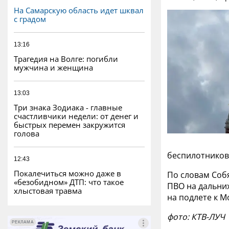
На Самарскую область идет шквал
с градом
13:16
Трагедия на Волге: погибли
мужчина и женщина
13:03
Три знака Зодиака - главные
счастливчики недели: от денег и
быстрых перемен закружится
голова
беспилотников,
12:43
Покалечиться можно даже в
По словам Соб
«безобидном» ДТП: что такое
ПВО на дальни
хлыстовая травма
на подлете к М
фото: КТВ-ЛУЧ
РЕКЛАМА
РЕКЛАМА