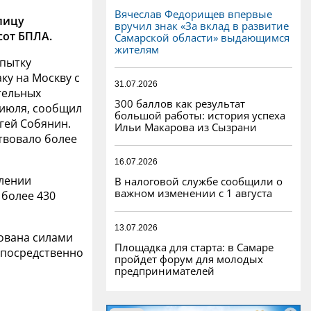
Вячеслав Федорищев впервые
лицу
вручил знак «За вклад в развитие
сот БПЛА.
Самарской области» выдающимся
жителям
опытку
ку на Москву с
31.07.2026
тельных
300 баллов как результат
 июля, сообщил
большой работы: история успеха
гей Собянин.
Ильи Макарова из Сызрани
ствовало более
16.07.2026
влении
В налоговой службе сообщили о
важном изменении с 1 августа
 более 430
13.07.2026
ована силами
Площадка для старта: в Самаре
епосредственно
пройдет форум для молодых
предпринимателей