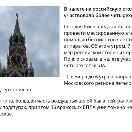
В налете на российскую сто
участвовало более четырех
Сегодня Киев предпринял п
провести массированную ата
помощью беспилотных лета
аппаратов. Об этом утром, 7
мэр российской столицы Сер
По его словам, в налете уча
четырехсот БПЛА.
- С вечера до 6 утра в напра
Московского региона летело
 - уточнил он.
янина, большая часть воздушных целей была нейтрализ
х подступах, при этом 36 вражеских БПЛА уничтожено н
оскве.