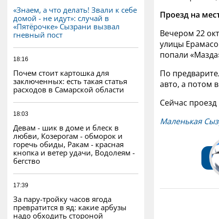
«Знаем, а что делать! Звали к себе
Проезд на мес
домой - не идут»: случай в
«Пятёрочке» Сызрани вызвал
Вечером 22 ок
гневный пост
улицы Ерамасо
попали «Мазда»
18:16
Почем стоит картошка для
По предварител
заключенных: есть такая статья
авто, а потом 
расходов в Самарской области
Сейчас проезд 
18:03
Маленькая Сыз
Девам - шик в доме и блеск в
любви, Козерогам - обморок и
горечь обиды, Ракам - красная
кнопка и ветер удачи, Водолеям -
бегство
17:39
За пару-тройку часов ягода
превратится в яд: какие арбузы
надо обходить стороной