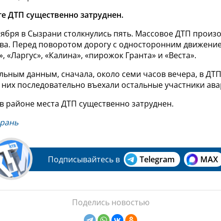
те ДТП существенно затруднен.
тября в Сызрани столкнулись пять. Массовое ДТП произ
ва. Перед поворотом дорогу с односторонним движени
, «Ларгус», «Калина», «пирожок Гранта» и «Веста».
ьным данным, сначала, около семи часов вечера, в ДТП
в них последовательно въехали остальные участники ава
в районе места ДТП существенно затруднен.
рань
Подписывайтесь в
Telegram
MAX
Поделись новостью