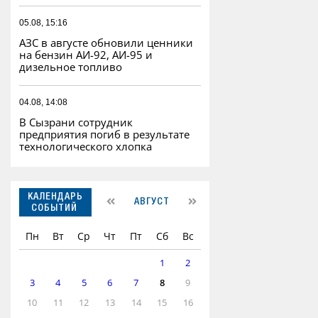
05.08, 15:16
АЗС в августе обновили ценники
на бензин АИ-92, АИ-95 и
дизельное топливо
04.08, 14:08
В Сызрани сотрудник
предприятия погиб в результате
технологического хлопка
КАЛЕНДАРЬ
АВГУСТ
СОБЫТИЙ
Пн
Вт
Ср
Чт
Пт
Сб
Вс
1
2
3
4
5
6
7
8
9
10
11
12
13
14
15
16