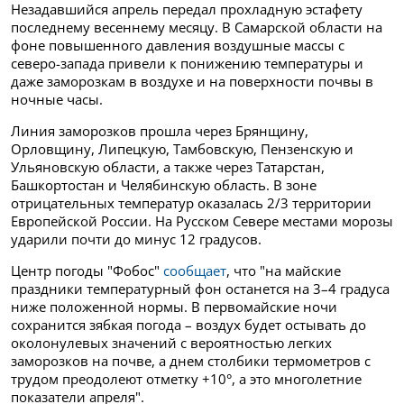
Незадавшийся апрель передал прохладную эстафету
последнему весеннему месяцу. В Самарской области на
фоне повышенного давления воздушные массы с
северо-запада привели к понижению температуры и
даже заморозкам в воздухе и на поверхности почвы в
ночные часы.
Линия заморозков прошла через Брянщину,
Орловщину, Липецкую, Тамбовскую, Пензенскую и
Ульяновскую области, а также через Татарстан,
Башкортостан и Челябинскую область. В зоне
отрицательных температур оказалась 2/3 территории
Европейской России.
На Русском Севере местами морозы
ударили почти до минус 12 градусов.
Центр погоды "Фобос"
сообщает
, что "на майские
праздники температурный фон останется на 3–4 градуса
ниже положенной нормы. В первомайские ночи
сохранится зябкая погода – воздух будет остывать до
околонулевых значений с вероятностью легких
заморозков на почве, а днем столбики термометров с
трудом преодолеют отметку +10°, а это многолетние
показатели апреля".