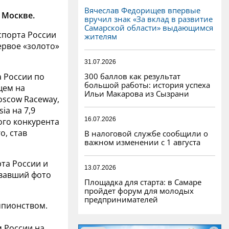
Вячеслав Федорищев впервые
 Москве.
вручил знак «За вклад в развитие
Самарской области» выдающимся
спорта России
жителям
ервое «золото»
31.07.2026
300 баллов как результат
 России по
большой работы: история успеха
щем на
Ильи Макарова из Сызрани
scow Raceway,
ia на 7,9
16.07.2026
ого конкурента
о, став
В налоговой службе сообщили о
важном изменении с 1 августа
та России и
13.07.2026
овавший фото
Площадка для старта: в Самаре
пройдет форум для молодых
предпринимателей
мпионством.
 России на