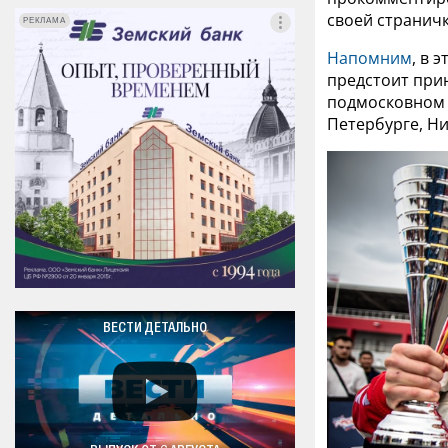
своей страничк
РЕКЛАМА
РЕКЛАМА
Напомним
, в 
предстоит прин
подмосковном а
Петербурге, Н
ВЕСТИ ДЕТАЛЬНО