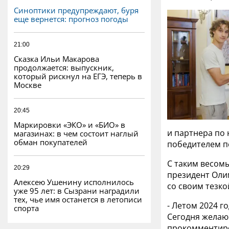
Синоптики предупреждают, буря
еще вернется: прогноз погоды
21:00
Сказка Ильи Макарова
продолжается: выпускник,
который рискнул на ЕГЭ, теперь в
Москве
20:45
Маркировки «ЭКО» и «БИО» в
и партнера по 
магазинах: в чем состоит наглый
обман покупателей
победителем п
С таким весом
20:29
президент Оли
Алексею Ушенину исполнилось
со своим тезко
уже 95 лет: в Сызрани наградили
тех, чье имя останется в летописи
- Летом 2024 г
спорта
Сегодня желаю
прокомментиро