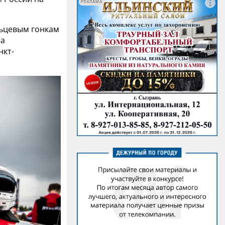
РЕКЛАМА
льцевым гонкам
на
нкт-