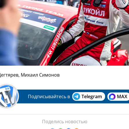
Дегтярев, Михаил Симонов
Подписывайтесь в
Telegram
MAX
Поделись новостью