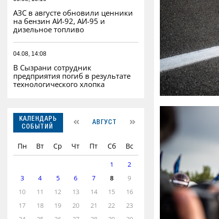
АЗС в августе обновили ценники
на бензин АИ-92, АИ-95 и
дизельное топливо
04.08, 14:08
В Сызрани сотрудник
предприятия погиб в результате
технологического хлопка
КАЛЕНДАРЬ
АВГУСТ
СОБЫТИЙ
Пн
Вт
Ср
Чт
Пт
Сб
Вс
1
2
3
4
5
6
7
8
9
10
11
12
13
14
15
16
17
18
19
20
21
22
23