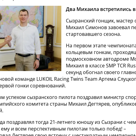
Два Михаила встретились в
Сызранский гонщик, мастер 
Михаил Симонов завоевал п
стартовавшего сезона.
На первом этапе чемпионата
кольцевым гонкам, проходя
подмосковном автодроме Mo
Михаил в классе SMP TCR Russ
секунд обогнал своего главн
новой команде LUKOIL Racing Twins Team Артема Слуцког
ервой гонки соревнований.
ым успехом сызранского пилота поздравил министр спор
мпийского комитета страны Михаил Дегтярев, опублик
й.
ода поздравлял тогда 21-летнего юношу из Сызрани с че
 ему и всем перспективным пилотам только побед! –
вал Дегтярев свою встречу с шестикратным чемпионом