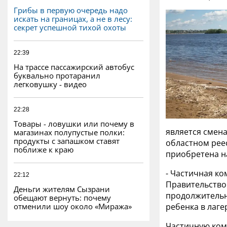
Грибы в первую очередь надо
искать на границах, а не в лесу:
секрет успешной тихой охоты
22:39
На трассе пассажирский автобус
буквально протаранил
легковушку - видео
22:28
Товары - ловушки или почему в
является смена
магазинах полупустые полки:
продукты с запашком ставят
областном рее
поближе к краю
приобретена на
- Частичная ко
22:12
Правительством
Деньги жителям Сызрани
продолжительн
обещают вернуть: почему
отменили шоу около «Миража»
ребенка в лагер
Частичную ком