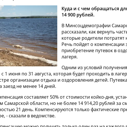
Куда и с чем обращаться дл
14 900 рублей.
В Минсоцдемографии Самарс
рассказали, как вернуть част
которые родители потратят н
Речь пойдет о компенсации 
приобретение путевок в оз
лагеря.
Одним из условий получени
 с 1 июня по 31 августа, которая будет проходить в лаге
стре организации отдыха и оздоровления детей. Путевк
 заезд не менее 14 дней.
мпенсация составляет 50% от стоимости койко-дня, уст
 Самарской области, но не более 14 914,20 рублей за с
остью 21 день. Компенсируются только фактические п
е, - сказали в ведомстве.
пенсацию можно получить только один раз на каждого 