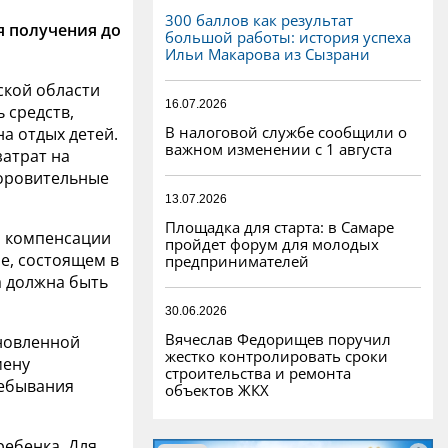
300 баллов как результат
я получения до
большой работы: история успеха
Ильи Макарова из Сызрани
кой области
16.07.2026
ь средств,
В налоговой службе сообщили о
а отдых детей.
важном изменении с 1 августа
затрат на
доровительные
13.07.2026
Площадка для старта: в Самаре
я компенсации
пройдет форум для молодых
ре, состоящем в
предпринимателей
а должна быть
30.06.2026
Вячеслав Федорищев поручил
ановленной
жестко контролировать сроки
мену
строительства и ремонта
ребывания
объектов ЖКХ
ребенка. Для