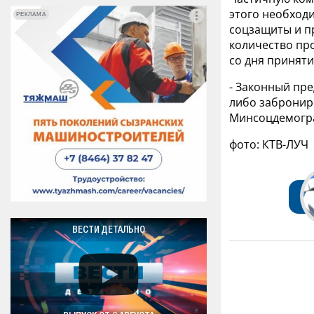
этого необходи
РЕКЛАМА
РЕКЛАМА
соцзащиты и пр
количество про
со дня принят
- Законный пр
либо забронир
Минсоцдемогр
фото: КТВ-ЛУЧ
ВЕСТИ ДЕТАЛЬНО