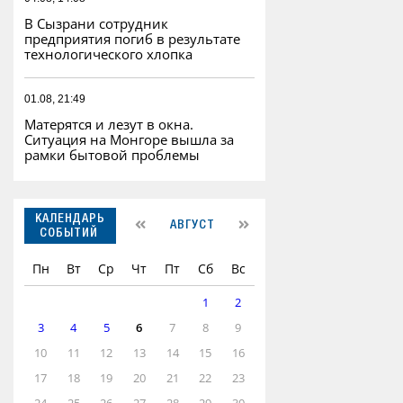
В Сызрани сотрудник
предприятия погиб в результате
технологического хлопка
01.08, 21:49
Матерятся и лезут в окна.
Ситуация на Монгоре вышла за
рамки бытовой проблемы
КАЛЕНДАРЬ
АВГУСТ
СОБЫТИЙ
Пн
Вт
Ср
Чт
Пт
Сб
Вс
1
2
3
4
5
6
7
8
9
10
11
12
13
14
15
16
17
18
19
20
21
22
23