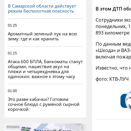
В Самарской области действует
В этом ДТП об
режим беспилотная опасность
Сотрудники эк
понедельник, 
01:25
893 километре 
Ароматный зеленый лук на всю
зиму: где и как хранить
По данным ведо
«Шкода» и ВАЗ
01:15
включая пожар
Атака 600 БПЛА, банкоматы станут
общими, нашествие акул на
Известно, что
пляжи и четырехдневка для
одиноких: важное к этому часу
фото: КТВ-ЛУЧ
01:00
Это разве кабачки? Готовим
сочное блюдо с румяной сырной
корочкой
РЕКЛАМА
РЕКЛАМА