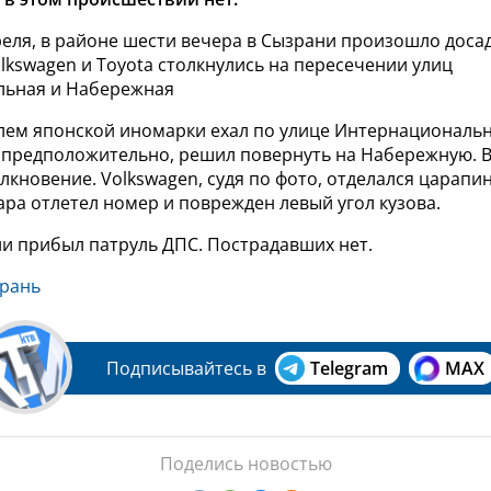
реля, в районе шести вечера в Сызрани произошло доса
kswagen и Toyota столкнулись на пересечении улиц
льная и Набережная
улем японской иномарки ехал по улице Интернациональ
, предположительно, решил повернуть на Набережную. В
кновение. Volkswagen, судя по фото, отделался царапино
ара отлетел номер и поврежден левый угол кузова.
ии прибыл патруль ДПС. Пострадавших нет.
рань
Подписывайтесь в
Telegram
MAX
Поделись новостью