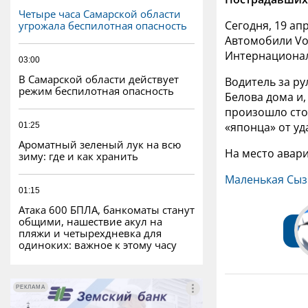
Четыре часа Самарской области
Сегодня, 19 ап
угрожала беспилотная опасность
Автомобили Vol
Интернациона
03:00
В Самарской области действует
Водитель за р
режим беспилотная опасность
Белова дома и
произошло стол
«японца» от уд
01:25
Ароматный зеленый лук на всю
На место авар
зиму: где и как хранить
Маленькая Сыз
01:15
Атака 600 БПЛА, банкоматы станут
общими, нашествие акул на
пляжи и четырехдневка для
одиноких: важное к этому часу
РЕКЛАМА
РЕКЛАМА