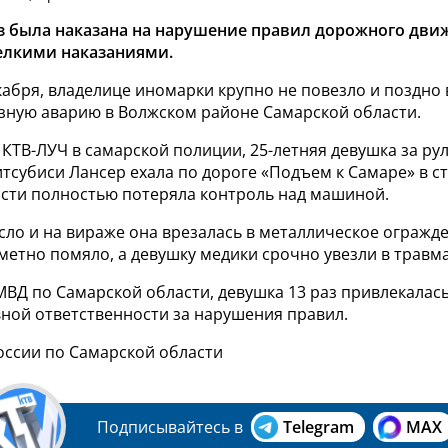
з была наказана на нарушение правил дорожного движ
елкими наказаниями.
екабря, владелице иномарки крупно не повезло и поздно
езную аварию в Волжском районе Самарской области.
 КТВ-ЛУЧ в самарской полиции,
25-летняя девушка за ру
тсубиси Лансер ехала
по дороге «Подъем к Самаре» в ст
сти полностью потеряла контроль над машиной.
сло и на вираже она врезалась
в металлическое огражде
метно помяло, а девушку медики срочно увезли в травм
ВД по Самарской области, девушка 13 раз привлекалась
ной ответственности за нарушения правил.
оссии по Самарской области
Подписывайтесь в
Telegram
MAX