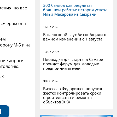
300 баллов как результат
ения, но все
большой работы: история успеха
Ильи Макарова из Сызрани
 вечером она
16.07.2026
В налоговой службе сообщили о
важном изменении с 1 августа
лем
орону М-5 и на
13.07.2026
Площадка для старта: в Самаре
ние дороги.
пройдет форум для молодых
атологию.
предпринимателей
 к
30.06.2026
Вячеслав Федорищев поручил
жестко контролировать сроки
строительства и ремонта
объектов ЖКХ