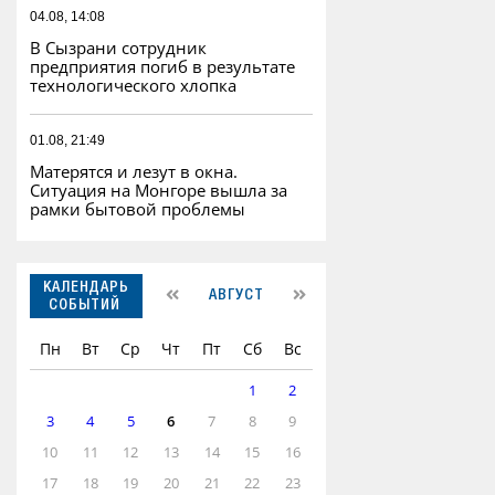
04.08, 14:08
В Сызрани сотрудник
предприятия погиб в результате
технологического хлопка
01.08, 21:49
Матерятся и лезут в окна.
Ситуация на Монгоре вышла за
рамки бытовой проблемы
КАЛЕНДАРЬ
АВГУСТ
СОБЫТИЙ
Пн
Вт
Ср
Чт
Пт
Сб
Вс
1
2
3
4
5
6
7
8
9
10
11
12
13
14
15
16
17
18
19
20
21
22
23