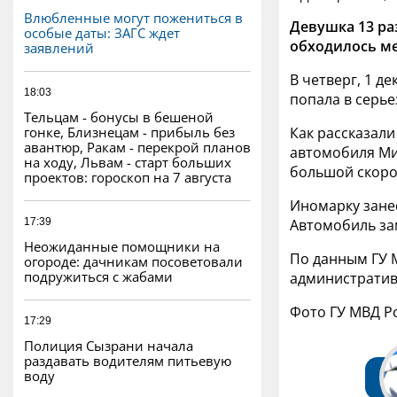
Влюбленные могут пожениться в
Девушка 13 ра
особые даты: ЗАГС ждет
обходилось м
заявлений
В четверг, 1 д
18:03
попала в серь
Тельцам - бонусы в бешеной
гонке, Близнецам - прибыль без
Как рассказали
авантюр, Ракам - перекрой планов
автомобиля Ми
на ходу, Львам - старт больших
большой скоро
проектов: гороскоп на 7 августа
Иномарку зане
17:39
Автомобиль за
Неожиданные помощники на
По данным ГУ М
огороде: дачникам посоветовали
подружиться с жабами
административ
Фото ГУ МВД Р
17:29
Полиция Сызрани начала
раздавать водителям питьевую
воду