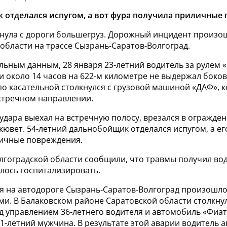
отделался испугом, а вот фура получила приличные 
нула с дороги большегруз.
Дорожный инцидент произош
области на трассе Сызрань-Саратов-Волгоград.
льным данным, 28 января 23-летний водитель за рулем 
 и около 14 часов на 622-м километре не выдержал боков
по касательной столкнулся с грузовой машиной «ДАФ», 
встречном направлении.
удара выехал на встречную полосу, врезался в огражден
кювет. 54-летний дальнобойщик отделался испугом, а ег
ичные повреждения.
лгоградской области сообщили, что травмы получил вод
лось госпитализировать.
ря на автодороге Сызрань-Саратов-Волгоград произошл
ми. В Балаковском районе Саратовской области с
толкну
д управлением 36-летнего водителя и автомобиль «Фиат
31-летний мужчина.
В результате этой аварии водитель 