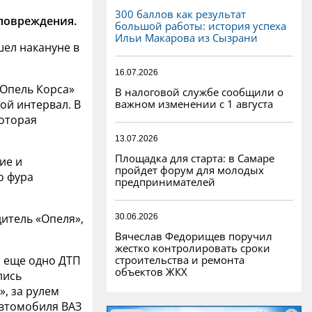
300 баллов как результат
повреждения.
большой работы: история успеха
Ильи Макарова из Сызрани
ел накануне в
16.07.2026
«Опель Корса»
В налоговой службе сообщили о
важном изменении с 1 августа
ой интервал. В
которая
13.07.2026
Площадка для старта: в Самаре
ие и
пройдет форум для молодых
о фура
предпринимателей
итель «Опеля»,
30.06.2026
Вячеслав Федорищев поручил
жестко контролировать сроки
строительства и ремонта
о еще одно ДТП
объектов ЖКХ
лись
», за рулем
автомобиля ВАЗ