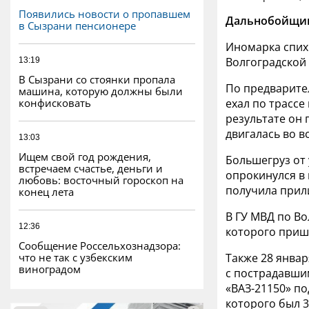
Появились новости о пропавшем
Дальнобойщик 
в Сызрани пенсионере
Иномарка спих
Волгоградской 
13:19
В Сызрани со стоянки пропала
По предварите
машина, которую должны были
конфисковать
ехал по трассе
результате он 
двигалась во 
13:03
Ищем свой год рождения,
Большегруз от 
встречаем счастье, деньги и
опрокинулся в 
любовь: восточный гороскоп на
получила прил
конец лета
В ГУ МВД по Во
12:36
которого приш
Сообщение Россельхознадзора:
что не так с узбекским
Также 28 янва
виноградом
с пострадавши
«ВАЗ-21150» по
которого был 