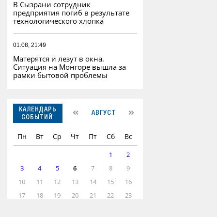
В Сызрани сотрудник
предприятия погиб в результате
технологического хлопка
01.08, 21:49
Матерятся и лезут в окна.
Ситуация на Монгоре вышла за
рамки бытовой проблемы
КАЛЕНДАРЬ
АВГУСТ
СОБЫТИЙ
Пн
Вт
Ср
Чт
Пт
Сб
Вс
1
2
3
4
5
6
7
8
9
10
11
12
13
14
15
16
17
18
19
20
21
22
23
24
25
26
27
28
29
30