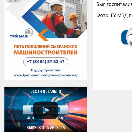
РЕКЛАМА
РЕКЛАМА
был госпитали
Фото: ГУ МВД п
ВЕСТИ ДЕТАЛЬНО
ВЫПУСК ОТ 5 АВГУСТА