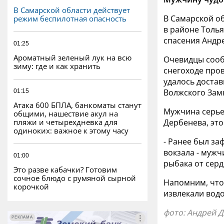
В Самарской области действует
В Самарской об
режим беспилотная опасность
в районе Толья
спасения Андр
01:25
Ароматный зеленый лук на всю
Очевидцы сооб
зиму: где и как хранить
снегоходе пров
удалось достав
Волжского Зам
01:15
Атака 600 БПЛА, банкоматы станут
Мужчина серьез
общими, нашествие акул на
пляжи и четырехдневка для
Дербенева, это
одиноких: важное к этому часу
- Ранее был з
вокзала - муж
01:00
рыбака от серд
Это разве кабачки? Готовим
сочное блюдо с румяной сырной
Напомним, что
корочкой
извлекали вод
фото: Андрей 
РЕКЛАМА
РЕКЛАМА