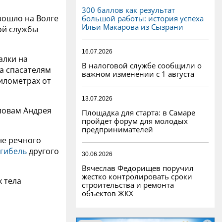
300 баллов как результат
зошло на Волге
большой работы: история успеха
Ильи Макарова из Сызрани
ой службы
16.07.2026
алки на
В налоговой службе сообщили о
ка спасателям
важном изменении с 1 августа
километрах от
13.07.2026
словам Андрея
Площадка для старта: в Самаре
пройдет форум для молодых
предпринимателей
не речного
гибель
другого
30.06.2026
Вячеслав Федорищев поручил
жестко контролировать сроки
х тела
строительства и ремонта
объектов ЖКХ