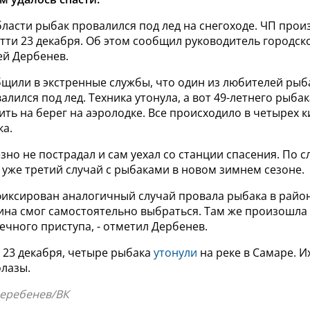
ласти рыбак провалился под лед на снегоходе. ЧП прои
тти 23 декабря.
Об этом сообщил руководитель городск
ей Дербенев.
щили в экстренные службы, что один из любителей рыб
алился под лед. Техника утонула, а вот 49-летнего рыба
ить на берег на аэролодке. Все происходило в четырех 
ка.
но не пострадал и сам уехал со станции спасения. По 
 уже третий случай с рыбаками в новом зимнем сезоне.
афиксирован аналогичный случай провала рыбака в райо
чина смог самостоятельно выбраться. Там же произошла
ечного приступа, - отметил Дербенев.
 23 декабря, четыре рыбака
утонули
на реке в Самаре. И
олазы.
Деребенев/ВК