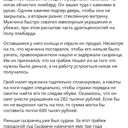
ногах обчистил ломбард. Он зашел туда с камнями в
руках. Одним камнем подпер дверь, чтобы она не
закрылась, а вторым разнес стеклянную витрину.
Мужчина быстро схватил ювелирные украшения и
убежал, при этом рассыпав часть драгоценностей на
полу ломбарда.
Оставшиеся у него кольца и серьги он продал. Несмотря
на то, что мужчина постарался, чтобы его нельзя было
узнать, правоохранители нашли и задержали сызранца.
Им он признался, что на грабеж пошел из-за того что
нужны были деньги, а на работу устроиться никак не
получалось.
Свой налет мужчина тщательно спланировал, а пакеты
на ноги надел специально, чтобы стражи порядка не
смогли найти его по следам обуви. Оказалось, что он
смог унести украшения на 282 тысячи рублей. Если бы
он не выронил часть на пол, то сумма могла бы
составить почти 600 тысяч рублей.
Раньше сызранец уже был судим. За этот грабеж
городской суд Сызрани назначил ему три года