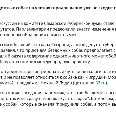
омных собак на улицах городов давно уже не сходит 
искуссии на комитете Самарской губернской думы стал
путатов. Парламентарии предложили внести изменения
етственном обращении с животными».
ссия и бывший экс-глава Сызрани, а ныне депутат губе
 заявил, что приют для бездомных собак предполагает 
 для бюджета содержание одного животного может обой
 Депутат вспомнил международную практику.
 и он должен зарегистрировать и чуть ли не налоги платит
 и не позволяет относиться к собаке как к игрушке. Мож
зучить? - предложил Николай Лядин (цитата по
63.ru
).
тов в ходе заседания напомнил, что стаи бездомных псо
сто так и не сразу начинают кусать людей". Во-многом, 
х собак, которые сначала "приручили собак, а потом
в