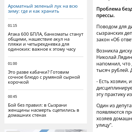
Ароматный зеленый лук на всю
Проблема безд
зиму: где и как хранить
прессы.
Поводом для д
01:15
сызранских де
Атака 600 БПЛА, банкоматы станут
общими, нашествие акул на
закон «Об отв
пляжи и четырехдневка для
одиноких: важное к этому часу
Возникла диску
Николай Лядин
напомнил, что
01:00
тысяч рублей.
Это разве кабачки? Готовим
сочное блюдо с румяной сырной
- Есть хозяин,
корочкой
дисциплинирует
эту практику и
00:45
Бой без правил: в Сызрани
Один из депута
женщины насмерть сцепились в
появляются про
домашних стенах
хозяев домашни
улицу".