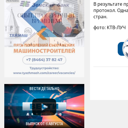
РЕКЛАМА
РЕКЛАМА
В результате п
протокол. Одна
стран.
фото: КТВ-ЛУЧ
ВЕСТИ ДЕТАЛЬНО
ВЫПУСК ОТ 6 АВГУСТА