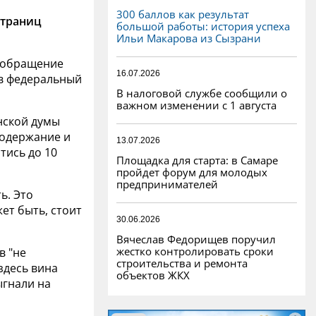
300 баллов как результат
страниц
большой работы: история успеха
Ильи Макарова из Сызрани
о обращение
16.07.2026
 в федеральный
В налоговой службе сообщили о
важном изменении с 1 августа
рнской думы
содержание и
13.07.2026
тись до 10
Площадка для старта: в Самаре
пройдет форум для молодых
предпринимателей
ь. Это
ет быть, стоит
30.06.2026
Вячеслав Федорищев поручил
жестко контролировать сроки
в "
не
строительства и ремонта
здесь вина
объектов ЖКХ
ыгнали на