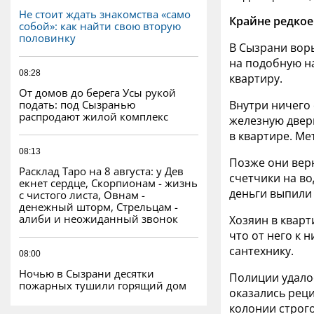
Не стоит ждать знакомства «само
Крайне редкое
собой»: как найти свою вторую
половинку
В Сызрани воры
на подобную н
08:28
квартиру.
От домов до берега Усы рукой
подать: под Сызранью
Внутри ничего 
распродают жилой комплекс
железную дверь
в квартире. Ме
08:13
Позже они верн
Расклад Таро на 8 августа: у Дев
счетчики на во
екнет сердце, Скорпионам - жизнь
деньги выпили 
с чистого листа, Овнам -
денежный шторм, Стрельцам -
алиби и неожиданный звонок
Хозяин в кварт
что от него к 
сантехнику.
08:00
Ночью в Сызрани десятки
Полиции удалос
пожарных тушили горящий дом
оказались реци
колонии строго