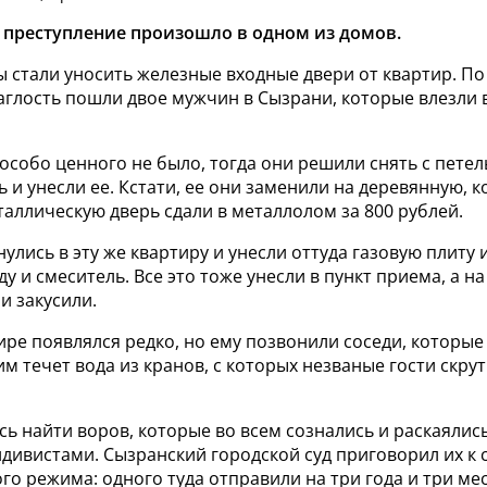
 преступление произошло в одном из домов.
 стали уносить железные входные двери от квартир. По
аглость пошли двое мужчин в Сызрани, которые влезли 
особо ценного не было, тогда они решили снять с пете
 и унесли ее. Кстати, ее они заменили на деревянную, 
таллическую дверь сдали в металлолом за 800 рублей.
улись в эту же квартиру и унесли оттуда газовую плиту 
ду и смеситель. Все это тоже унесли в пункт приема, а 
и закусили.
ире появлялся редко, но ему позвонили соседи, которы
ним течет вода из кранов, с которых незваные гости скру
ь найти воров, которые во всем сознались и раскаяли
дивистами. Сызранский городской суд приговорил их к 
го режима: одного туда отправили на три года и три ме