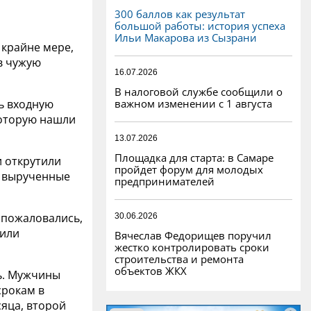
300 баллов как результат
большой работы: история успеха
Ильи Макарова из Сызрани
 крайне мере,
в чужую
16.07.2026
В налоговой службе сообщили о
важном изменении с 1 августа
ль входную
которую нашли
13.07.2026
Площадка для старта: в Самаре
и открутили
пройдет форум для молодых
на вырученные
предпринимателей
е пожаловались,
30.06.2026
тили
Вячеслав Федорищев поручил
жестко контролировать сроки
строительства и ремонта
объектов ЖКХ
сь. Мужчины
срокам в
сяца, второй