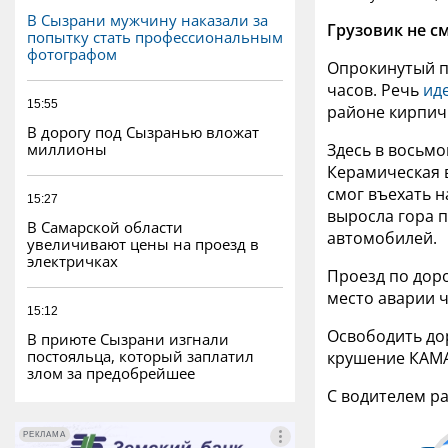
В Сызрани мужчину наказали за
Грузовик не с
попытку стать профессиональным
фотографом
Опрокинутый п
часов. Речь
ид
15:55
районе кирпичн
В дорогу под Сызранью вложат
миллионы
Здесь в восьмо
Керамическая в
смог въехать н
15:27
выросла гора п
В Самарской области
автомобилей.
увеличивают цены на проезд в
электричках
Проезд по дор
место аварии ч
15:12
Освободить дор
В приюте Сызрани изгнали
постояльца, который заплатил
крушение КАМА
злом за предобрейшее
С водителем р
РЕКЛАМА
РЕКЛАМА