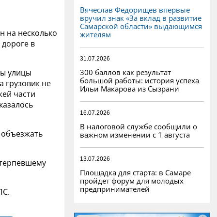
Вячеслав Федорищев впервые
вручил знак «За вклад в развитие
Самарской области» выдающимся
н на несколько
жителям
 дороге в
31.07.2026
300 баллов как результат
ны улицы
большой работы: история успеха
а грузовик не
Ильи Макарова из Сызрани
жей части
оказалось
16.07.2026
В налоговой службе сообщили о
ь объезжать
важном изменении с 1 августа
13.07.2026
потерпевшему
Площадка для старта: в Самаре
пройдет форум для молодых
предпринимателей
ПС.