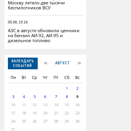
Москву летело две тысячи
беспилотников ВСУ
05.08, 15:16
АЗС в августе обновили ценники
на бензин АИ-92, АИ-95 и
дизельное топливо
КАЛЕНДАРЬ
АВГУСТ
СОБЫТИЙ
Пн
Вт
Ср
Чт
Пт
Сб
Вс
1
2
3
4
5
6
7
8
9
10
11
12
13
14
15
16
17
18
19
20
21
22
23
24
25
26
27
28
29
30
31