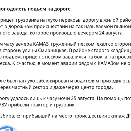
мог одолеть подъем на дороге.
рицеп грузовика наглухо перекрыл дорогу в жилой райо
ет
о дорожном происшествии на так называемой пьяной
ого завода, которое произошло вечером 24 августа.
м часу вечера КАМАЗ, груженный песком, ехал со сторо
 сторону улицы Смирницкая. В районе старого кладбищ
а подъем, прицеп с песком завалился на бок, а на проез
еска. К счастью, в момент аварии рядом с КАМАЗом не 
оге был наглухо заблокирован и водителям приходилос
ерез частный сектор и даже через центр города.
огу удалось лишь к часу ночи 25 августа. На помощь 
ЗУ прибыли трактор и грузовик.
азбирался прибывший на место происшествия экипаж Д