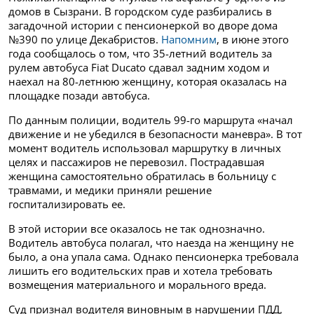
домов в Сызрани. В городском суде разбирались в
загадочной истории с пенсионеркой во дворе дома
№390 по улице Декабристов.
Напомним
, в июне этого
года сообщалось о том, что 35-летний водитель за
рулем автобуса Fiat Ducato сдавал задним ходом и
наехал на 80-летнюю женщину, которая оказалась на
площадке позади автобуса.
По данным полиции, водитель 99-го маршрута «начал
движение и не убедился в безопасности маневра». В тот
момент водитель использовал маршрутку в личных
целях и пассажиров не перевозил. Пострадавшая
женщина самостоятельно обратилась в больницу с
травмами, и медики приняли решение
госпитализировать ее.
В этой истории все оказалось не так однозначно.
Водитель автобуса полагал, что наезда на женщину не
было, а она упала сама. Однако пенсионерка требовала
лишить его водительских прав и хотела требовать
возмещения материального и морального вреда.
Суд признал водителя виновным в нарушении ПДД,