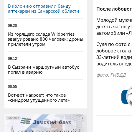
В колонию отправили банду
После лобовог
аптекарей из Самарской области
Молодой мужчи
десять часов у
09:28
автомобили «Л
Из горящего склада Wildberries
эвакуировано 800 человек: дроны
прилетели утром
Судя по фото 
лобовое столкн
33-летний води
09:12
водитель внедо
В Сызрани маршрутный автобус
попал в аварию
фото: ГИБДД
08:55
Вот-вот накроет: что такое
«синдром упущенного лета»
РЕКЛАМА
РЕКЛАМА