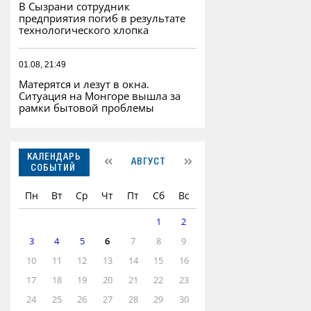
В Сызрани сотрудник
предприятия погиб в результате
технологического хлопка
01.08, 21:49
Матерятся и лезут в окна.
Ситуация на Монгоре вышла за
рамки бытовой проблемы
КАЛЕНДАРЬ
АВГУСТ
СОБЫТИЙ
Пн
Вт
Ср
Чт
Пт
Сб
Вс
1
2
3
4
5
6
7
8
9
10
11
12
13
14
15
16
17
18
19
20
21
22
23
24
25
26
27
28
29
30