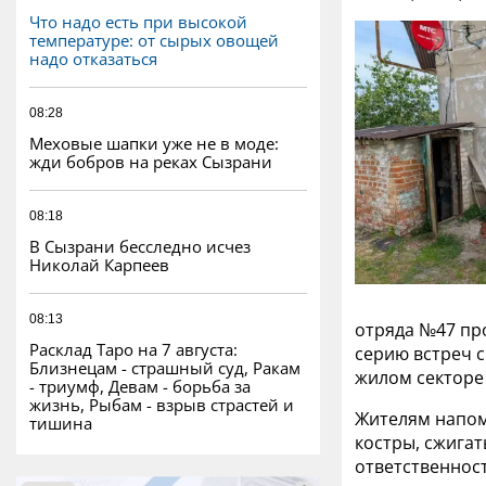
Что надо есть при высокой
температуре: от сырых овощей
надо отказаться
08:28
Меховые шапки уже не в моде:
жди бобров на реках Сызрани
08:18
В Сызрани бесследно исчез
Николай Карпеев
08:13
отряда №47 пр
Расклад Таро на 7 августа:
серию встреч 
Близнецам - страшный суд, Ракам
жилом секторе
- триумф, Девам - борьба за
жизнь, Рыбам - взрыв страстей и
Жителям напом
тишина
костры, сжигат
ответственнос