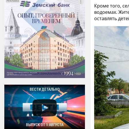
РЕКЛАМА
РЕКЛАМА
Кроме того, с
водоемах. Жите
оставлять дете
ВЕСТИ ДЕТАЛЬНО
ВЫПУСК ОТ 5 АВГУСТА