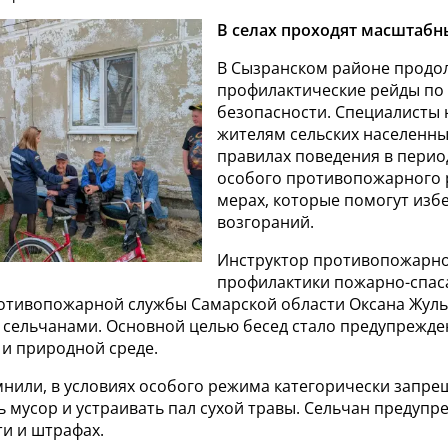
В селах проходят масштабн
В Сызранском районе продо
профилактические рейды по
безопасности. Специалисты
жителям сельских населенны
правилах поведения в перио
особого противопожарного 
мерах, которые помогут изб
возгораний.
Инструктор противопожарн
профилактики пожарно-спас
отивопожарной службы Самарской области Оксана Жуль
с сельчанами. Основной целью бесед стало предупрежде
 и природной среде.
нили, в условиях особого режима категорически запре
ь мусор и устраивать пал сухой травы. Сельчан предупр
ти и штрафах.