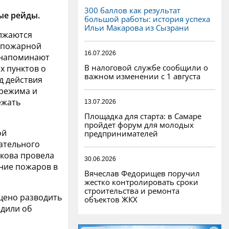
300 баллов как результат
ые рейды.
большой работы: история успеха
Ильи Макарова из Сызрани
лжаются
 пожарной
16.07.2026
 напоминают
В налоговой службе сообщили о
х пунктов о
важном изменении с 1 августа
д действия
режима и
ежать
13.07.2026
Площадка для старта: в Самаре
пройдет форум для молодых
ой
предпринимателей
ательного
кова провела
30.06.2026
ние пожаров в
Вячеслав Федорищев поручил
жестко контролировать сроки
строительства и ремонта
щено разводить
объектов ЖКХ
едили об