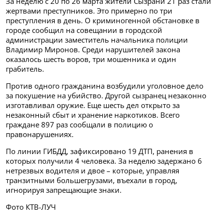
За неделю с 20 по 26 марта жители Сызрани 21 раз стали
жертвами преступников. Это примерно по три
преступления в день. О криминогенной обстановке в
городе сообщил на совещании в городской
администрации заместитель начальника полиции
Владимир Миронов. Среди нарушителей закона
оказалось шесть воров, три мошенника и один
грабитель.
Против одного гражданина возбудили уголовное дело
за покушение на убийство. Другой сызранец незаконно
изготавливал оружие. Еще шесть дел открыто за
незаконный сбыт и хранение наркотиков. Всего
граждане 897 раз сообщали в полицию о
правонарушениях.
По линии ГИБДД, зафиксировано 19 ДТП, ранения в
которых получили 4 человека. За неделю задержано 6
нетрезвых водителя и двое – которые, управляя
транзитными большегрузами, въехали в город,
игнорируя запрещающие знаки.
Фото КТВ-ЛУЧ